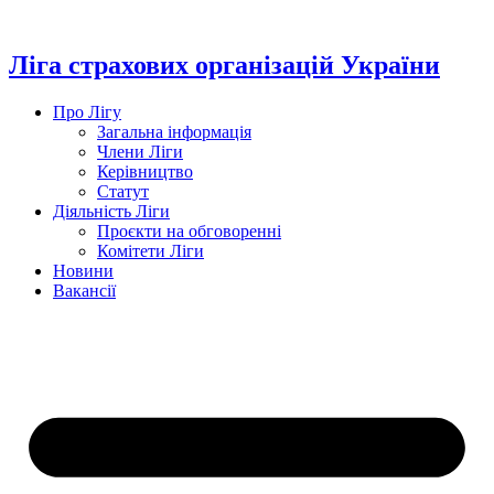
Перейти
до
вмісту
Ліга страхових організацій України
Про Лігу
Загальна інформація
Члени Ліги
Керівництво
Статут
Діяльність Ліги
Проєкти на обговоренні
Комітети Ліги
Новини
Вакансії