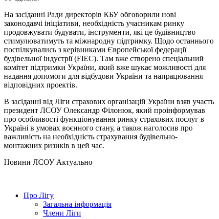
На засіданні Ради директорів КБУ обговорили нові
законодавчі ініціативи, необхідність учасникам ринку
продовжувати будувати, інструменти, які це будівництво
стимулюватимуть та міжнародну підтримку. Щодо останнього
поспілкувались з керівниками Європейської федерації
будівельної індустрії (FIEC). Там вже створено спеціальний
комітет підтримки України, який вже шукає можливості для
надання допомоги для відбудови України та напрацювання
відповідних проектів.
В засіданні від Ліги страхових організацій України взяв участь
президент ЛСОУ Олександр Філонюк, який проінформував
про особливості функціонування ринку страхових послуг в
Україні в умовах воєнного стану, а також наголосив про
важливість на необхідність страхування будівельно-
монтажних ризиків в цей час.
Hовини ЛСОУ
Актуально
Про Лігу
Загальна інформація
Члени Ліги