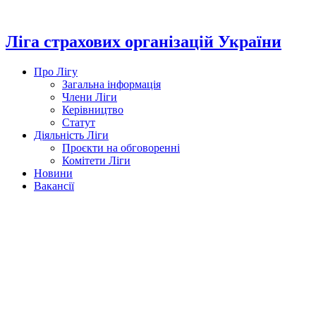
Перейти
до
вмісту
Ліга страхових організацій України
Про Лігу
Загальна інформація
Члени Ліги
Керівництво
Статут
Діяльність Ліги
Проєкти на обговоренні
Комітети Ліги
Новини
Вакансії