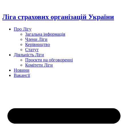
Перейти
до
вмісту
Ліга страхових організацій України
Про Лігу
Загальна інформація
Члени Ліги
Керівництво
Статут
Діяльність Ліги
Проєкти на обговоренні
Комітети Ліги
Новини
Вакансії