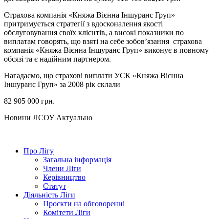
Страхова компанія «Княжа Вієнна Іншуранс Груп»
притримується стратегії з вдосконалення якості
обслуговування своїх клієнтів, а високі показники по
виплатам говорять, що взяті на себе зобов’язання страхова
компанія «Княжа Вієнна Іншуранс Груп» виконує в повному
обсязі та є надійним партнером.
Нагадаємо, що страхові виплати УСК «Княжа Вієнна
Іншуранс Груп» за 2008 рік склали
82 905 000 грн.
Hовини ЛСОУ
Актуально
Про Лігу
Загальна інформація
Члени Ліги
Керівництво
Статут
Діяльність Ліги
Проєкти на обговоренні
Комітети Ліги