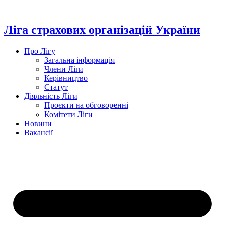
Перейти
до
вмісту
Ліга страхових організацій України
Про Лігу
Загальна інформація
Члени Ліги
Керівництво
Статут
Діяльність Ліги
Проєкти на обговоренні
Комітети Ліги
Новини
Вакансії