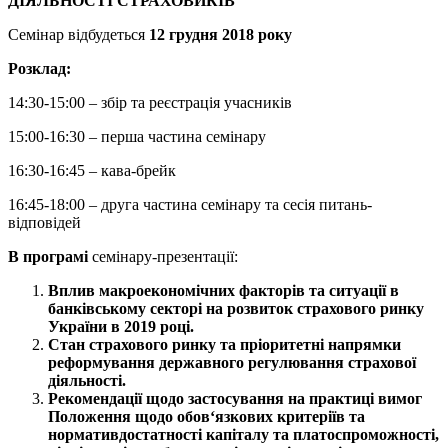
ДІЯЛЬНОСТІ СТРАХОВИКІВ”
Семінар відбудеться
12 грудня 2018 року
Розклад:
14:30-15:00 – збір та реєстрація учасників
15:00-16:30 – перша частина семінару
16:30-16:45 – кава-брейк
16:45-18:00 – друга частина семінару та сесія питань-
відповідей
В програмі
семінару-презентації:
Вплив макроекономічних факторів та ситуації в
банківському секторі на розвиток страхового ринку
України в 2019 році.
Стан страхового ринку та пріоритетні напрямки
реформування державного регулювання страхової
діяльності.
Рекомендації
щодо
застосування
на
практиці
вимог
Положення
щодо
обов
‘
язкових
критеріїв
та
норматив
достатності
капіталу
та
платоспроможності
,