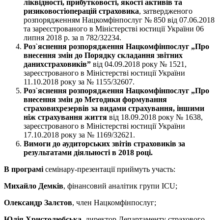
ліквідності
,
прибутковості
,
якості
активів
та
ризиковості
операцій
страховика
, затвердженого
розпорядженням Нацкомфінпослуг № 850 від 07.06.2018
та зареєстрованого в Міністерстві юстиції України 06
липня 2018 р. за n 782/32234.
Роз
`
яснення
розпорядження
Нацкомфінпослуг
„
Про
внесення
змін
до
Порядку
складання
звітних
даних
страховиків
”
від 04.09.2018 року № 1521,
зареєстрованого в Міністерстві юстиції України
11.10.2018 року за № 1155/32607.
Роз
`
яснення
розпорядження
Нацкомфінпослуг
„
Про
внесення
змін
до
Методики
формування
страхових
резервів
за
видами
страхування
,
іншими
ніж
страхування
життя
від 18.09.2018 року № 1638,
зареєстрованого в Міністерстві юстиції України
17.10.2018 року за № 1169/32621.
Вимоги до аудиторських звітів страховиків за
результатами діяльності в 2018 році.
В програмі
семінару-презентації приймуть участь:
Михайло Демків
, фінансовий аналітик групи ICU;
Олександр Залєтов
, член Нацкомфінпослуг;
Юлія Христолюбська
, директор Департаменту страхового