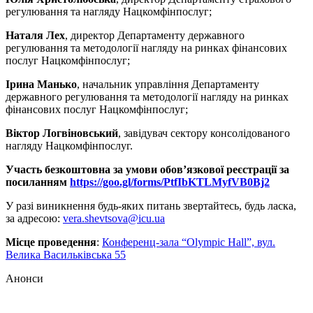
регулювання та нагляду Нацкомфінпослуг;
Наталя Лех
, директор Департаменту державного
регулювання та методології нагляду на ринках фінансових
послуг Нацкомфінпослуг;
Ірина Манько
, начальник управління Департаменту
державного регулювання та методології нагляду на ринках
фінансових послуг Нацкомфінпослуг;
Віктор Логвіновський
, завідувач сектору консолідованого
нагляду Нацкомфінпослуг.
Участь безкоштовна за умови обов’язкової реєстрації за
посиланням
https://goo.gl/forms/PtfIbKTLMyfVB0Bj2
У разі виникнення будь-яких питань звертайтесь, будь ласка,
за адресою:
vera.shevtsova@icu.ua
Місце проведення
:
Конференц-зала “Olympic Hall”, вул.
Велика Васильківська 55
Анонси