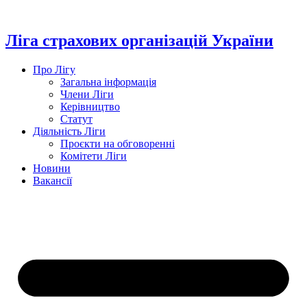
Перейти
до
вмісту
Ліга страхових організацій України
Про Лігу
Загальна інформація
Члени Ліги
Керівництво
Статут
Діяльність Ліги
Проєкти на обговоренні
Комітети Ліги
Новини
Вакансії