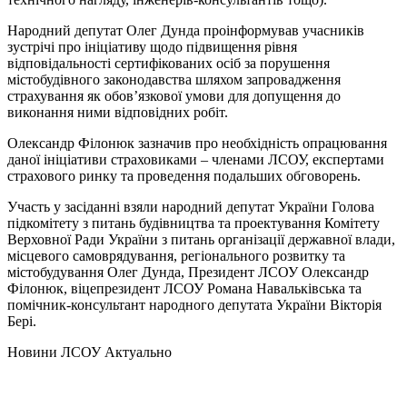
Народний депутат Олег Дунда проінформував учасників
зустрічі про ініціативу щодо підвищення рівня
відповідальності сертифікованих осіб за порушення
містобудівного законодавства шляхом запровадження
страхування як обов’язкової умови для допущення до
виконання ними відповідних робіт.
Олександр Філонюк зазначив про необхідність опрацювання
даної ініціативи страховиками – членами ЛСОУ, експертами
страхового ринку та проведення подальших обговорень.
Участь у засіданні взяли народний депутат України Голова
підкомітету з питань будівництва та проектування Комітету
Верховної Ради України з питань організації державної влади,
місцевого самоврядування, регіонального розвитку та
містобудування Олег Дунда, Президент ЛСОУ Олександр
Філонюк, віцепрезидент ЛСОУ Романа Навальківська та
помічник-консультант народного депутата України Вікторія
Бері.
Hовини ЛСОУ
Актуально