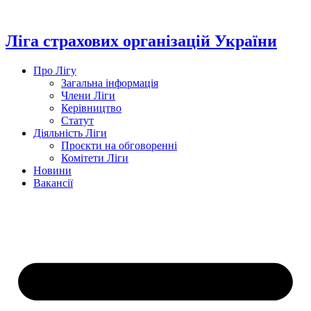
Перейти
до
вмісту
Ліга страхових організацій України
Про Лігу
Загальна інформація
Члени Ліги
Керівництво
Статут
Діяльність Ліги
Проєкти на обговоренні
Комітети Ліги
Новини
Вакансії