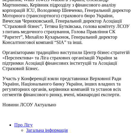
Мартиненко, Керівник підрозділу з фінансового аналізу
корпорацій ICU, Володимир Шевченко, Генеральний директор
Моторного (транспортного) страхового бюро України,
Вячеслав Черняховський, Генеральний директор Асоціації
“Страховий бізнес”, Тетяна Бутківська, голова комітету ЛСОУ
з питань медичного страхування, Голова Правління СК
“Раритет”, Михайло Кухарьонок, Генеральний директор
Консалтингової компанії “SIA” та інші.
Організаторами традиційно виступили Центр бiзнес-стратегiй
«Перспектива» та Ліга страхових організацій України за
підтримки Асоціації фінансових інституцій та Асоціації
Страховий Бізнес.
Участь у Конференції взяли представники Верховної Ради
України, Національного банку України, інших владних та
регуляторних органів, керівники компаній та установ всіх
сегментів фінансового ринку, вчені, міжнародні експерти.
Hовини ЛСОУ
Актуально
Про Лігу
Загальна інформація