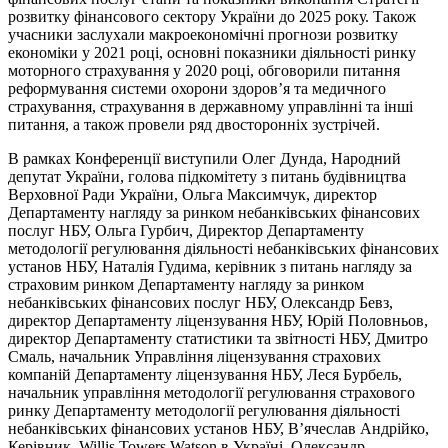
розвитку фінансового сектору України до 2025 року. Також
учасники заслухали макроекономічні прогнози розвитку
економіки у 2021 році, основні показники діяльності ринку
моторного страхування у 2020 році, обговорили питання
реформування системи охорони здоров’я та медичного
страхування, страхування в державному управлінні та інші
питання, а також провели ряд двосторонніх зустрічей.
В рамках Конференції виступили Олег Дунда, Народний
депутат України, голова підкомітету з питань будівництва
Верховної Ради України, Ольга Максимчук, директор
Департаменту нагляду за ринком небанківських фінансових
послуг НБУ, Ольга Гурбич, Директор Департаменту
методології регулювання діяльності небанківських фінансових
установ НБУ, Наталія Гудима, керівник з питань нагляду за
страховим ринком Департаменту нагляду за ринком
небанківських фінансових послуг НБУ, Олександр Бевз,
директор Департаменту ліцензування НБУ, Юрій Половньов,
директор Департаменту статистики та звітності НБУ, Дмитро
Смаль, начальник Управління ліцензування страхових
компаній Департаменту ліцензування НБУ, Леся Бурбель,
начальник управління методології регулювання страхового
ринку Департаменту методології регулювання діяльності
небанківських фінансових установ НБУ, В’ячеслав Андрійко,
Керівник, Willis Towers Watson в Україні, Олександр