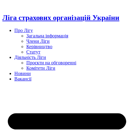
Перейти
до
вмісту
Ліга страхових організацій України
Про Лігу
Загальна інформація
Члени Ліги
Керівництво
Статут
Діяльність Ліги
Проєкти на обговоренні
Комітети Ліги
Новини
Вакансії