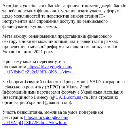
Асоціація українських банків запрошує топ-менеджерів банків
та небанківських фінансових установ взяти участь у форумі
щодо можливостей та перспектив використання ІТ-
інструментів для спрощення доступу до банківського
фінансування купівлі землі.
Мета заходу: ознайомлення представників фінансового
сектору з новими можливостями, які з’являються в рамках
проведення земельної реформи та відкриття ринку землі в
Україні в липні 2021 року.
Програму можна переглянути за
посиланням
https://drive.google.com/
…/1N6siyGeZa2cUfdRo3K6…/view…
Захід організований спільно з Програмою USAID з аграрного
і сільського розвитку (АГРО) та Vkursi Zemli.
Інформаційними партнерами форуму є Українська Асоціація
Інвестиційного Бізнесу (@
UAIB.com.ua
) та Ліга страхових
організацій України (@uainsurcom).
Участь безкоштовна, можлива за умов попередньої
реєстрації:
https://docs.google.com/
…/1FAIpQLSft72Fcln…/viewform
.