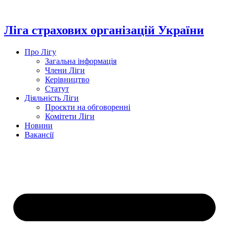
Перейти
до
вмісту
Ліга страхових організацій України
Про Лігу
Загальна інформація
Члени Ліги
Керівництво
Статут
Діяльність Ліги
Проєкти на обговоренні
Комітети Ліги
Новини
Вакансії