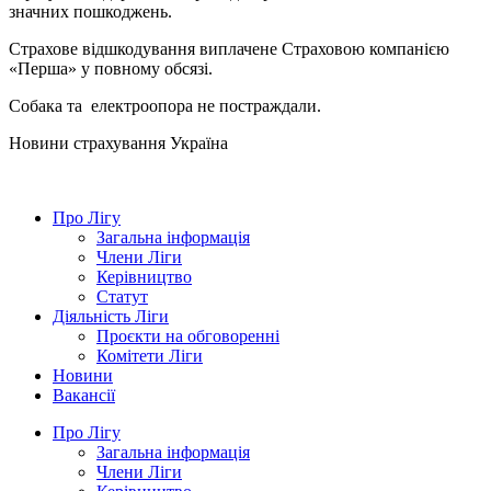
значних пошкоджень.
Страхове відшкодування виплачене Страховою компанією
«Перша» у повному обсязі.
Собака та електроопора не постраждали.
Новини страхування
Україна
Про Лігу
Загальна інформація
Члени Ліги
Керівництво
Статут
Діяльність Ліги
Проєкти на обговоренні
Комітети Ліги
Новини
Вакансії
Про Лігу
Загальна інформація
Члени Ліги