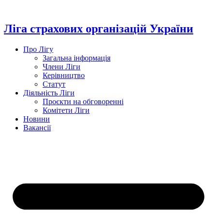
Перейти
до
вмісту
Ліга страхових організацій України
Про Лігу
Загальна інформація
Члени Ліги
Керівництво
Статут
Діяльність Ліги
Проєкти на обговоренні
Комітети Ліги
Новини
Вакансії