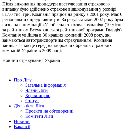
Після виконання процедури врегулювання страхового
випадку було здійснено страхове відшкодування у розмірі
817,0 тис. грн. Компанія працює на ринку з 2001 року. Має 6
регіональних представництв. За результатами 2007 року була
визнана в номінації «Улюблена страхова компанія» (10 місце
за рейтингом Всеукраїнської рейтингової програми Гвардія).
Компанія увійшла в 30 кращих компаній 2008 року, які
займаються автотранспортним страхуванням. Компанія
зайняла 11 місце серед найдорожчих брендів страхових
компаній України в 2009 році.
Новини страхування
Україна
Про Лігу
Загальна інформація
Члени Ліги
Керівництво
Статут
Діяльність Ліги
Проєкти на обговоренні
Комітети Ліги
Новини
Вакансії