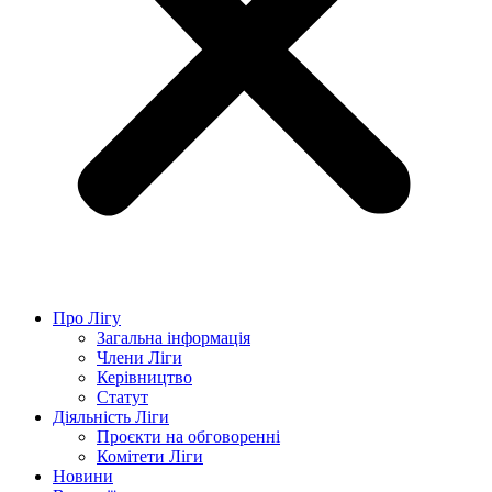
Про Лігу
Загальна інформація
Члени Ліги
Керівництво
Статут
Діяльність Ліги
Проєкти на обговоренні
Комітети Ліги
Новини