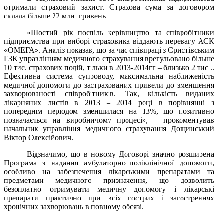
отримали
страховий захист
.
Страхова
сума
за договором
склала
більше 22
млн.
гривень.
«
Шостий
рік
поспіль
керівництво та
співробітники
підприємства
при
виборі
страховика
віддають
перевагу
АСК
«
ОМЕГА»
.
Аналіз показав
,
що
за
час співпраці з
Єристівським
ГЗК
управлінням
медичного страхування
врегульовано більше
10
тис
.
страхових
подій
,
тільки
в
2013-2014гг
– близько
2
тис
..
Ефективна
система
супроводу
,
максимальна
наближеність
медичної
допомоги
до застрахованих
привели
до зменшення
захворюваності
співробітників.
Так
,
кількість виданих
лікарняних листів
в
2013 – 2014
році в порівнянні з
попереднім
періодом
зменшилася
на
13
%,
що
позитивно
позначається
на
виробничому
процесі
»
,
–
прокоментував
начальник
управління медичного
страхування
Дощинський
Віктор
Олексійович.
Відзначимо
,
що в новому
Договорі
значно розширена
Програма
з надання
амбулаторно
–
поліклінічної
допомоги,
особливо
на забезпечення
лікарськими
препаратами
та
предметами
медичного призначення
,
що
дозволить
безоплатно
отримувати
медичну
допомогу і
лікарські
препарати
практично
при
всіх гострих
і загостреннях
хронічних
захворювань
в
повному
обсязі.