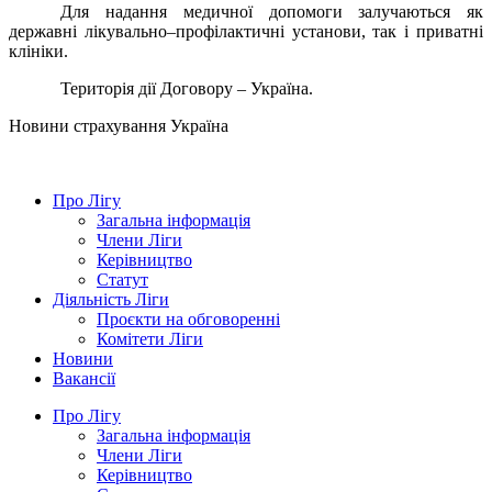
Для
надання медичної
допомоги
залучаються
як
державні
лікувально
–
профілактичні
установи
,
так
і
приватні
клініки
.
Територія дії
Договору –
Україна
.
Новини страхування
Україна
Про Лігу
Загальна інформація
Члени Ліги
Керівництво
Статут
Діяльність Ліги
Проєкти на обговоренні
Комітети Ліги
Новини
Вакансії
Про Лігу
Загальна інформація
Члени Ліги
Керівництво