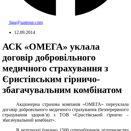
liga@uainsur.com
12.09.2014
АСК «ОМЕГА» уклала
договір добровільного
медичного страхування з
Єристівським гірничо-
збагачувальним комбінатом
Акціонерна
страхова
компанія
«ОМЕГА
»
переуклала
договір
добровільного
медичного страхування
(безперервного
страхування
здоров’я)
з ТОВ
«
Єристівський
гірничо –
з
багачувальний
комбінат».
В
результаті близько
1500
співробітників
підприємства