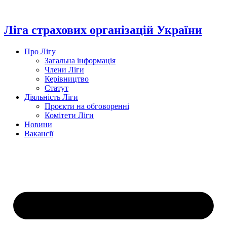
Перейти
до
вмісту
Ліга страхових організацій України
Про Лігу
Загальна інформація
Члени Ліги
Керівництво
Статут
Діяльність Ліги
Проєкти на обговоренні
Комітети Ліги
Новини
Вакансії