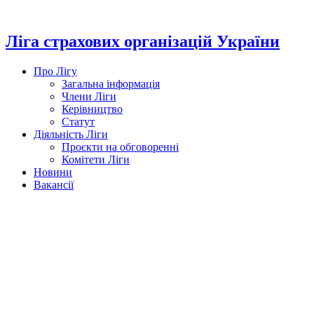
Перейти
до
вмісту
Ліга страхових організацій України
Про Лігу
Загальна інформація
Члени Ліги
Керівництво
Статут
Діяльність Ліги
Проєкти на обговоренні
Комітети Ліги
Новини
Вакансії