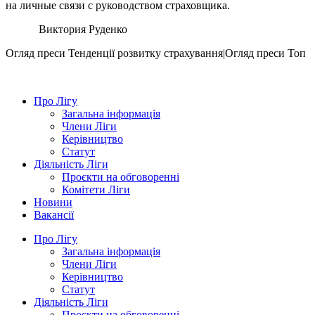
на личные связи с руководством страховщика.
Виктория Руденко
Огляд преси
Тенденції розвитку страхування|Огляд преси
Топ
Про Лігу
Загальна інформація
Члени Ліги
Керівництво
Статут
Діяльність Ліги
Проєкти на обговоренні
Комітети Ліги
Новини
Вакансії
Про Лігу
Загальна інформація
Члени Ліги
Керівництво
Статут
Діяльність Ліги
Проєкти на обговоренні