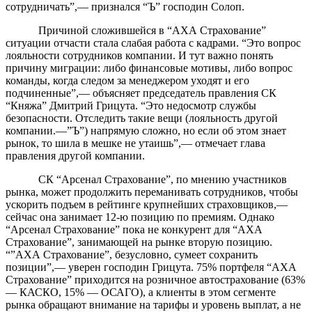
сотрудничать”,— признался “Ъ” господин Солоп.
Причиной сложившейся в “АХА Страхование”
ситуации отчасти стала слабая работа с кадрами. “Это вопрос
лояльности сотрудников компании. И тут важно понять
причину миграции: либо финансовые мотивы, либо вопрос
команды, когда следом за менеджером уходят и его
подчиненные”,— объясняет председатель правления СК
“Княжа” Дмитрий Грицута. “Это недосмотр службы
безопасности. Отследить такие вещи (лояльность другой
компании.—”Ъ”) напрямую сложно, но если об этом знает
рынок, то шила в мешке не утаишь”,— отмечает глава
правления другой компании.
СК “Арсенал Страхование”, по мнению участников
рынка, может продолжить переманивать сотрудников, чтобы
ускорить подъем в рейтинге крупнейших страховщиков,—
сейчас она занимает 12-ю позицию по премиям. Однако
“Арсенал Страхование” пока не конкурент для “АХА
Страхование”, занимающей на рынке вторую позицию.
“”АХА Страхование”, безусловно, сумеет сохранить
позиции”,— уверен господин Грицута. 75% портфеля “АХА
Страхование” приходится на розничное автострахование (63%
— КАСКО, 15% — ОСАГО), а клиенты в этом сегменте
рынка обращают внимание на тарифы и уровень выплат, а не