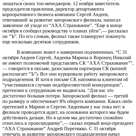
лишаться своих топ-менеджеров. 12 ноября заместитель
председателя правления, директор департамента
корпоративного бизнеса компании Сергей Авдеев,
отвечавший за развитие запорожского филиала, написал
заявление об уходе из “АХА Страхование”. “Еще в конце
октября я сообщил руководству о планах уйти”,— рассказал
он “Ъ”. По его словам, филиал также планируют покинуть
еще несколько десятков сотрудников.
В компании знают о намерении подчиненных. “С 31
октября Авдеев Сергей, Авдеева Марина и Воронец Николай
не имеют полномочий представлять СК “АХА Страхование””,
— говорится в письме, разосланном партнерам СК (копией
располагает “Ъ”). Все они курировали работу запорожского
подразделения. И хотя в письме СК напомнила клиентам об
“участившихся случаях недобросовестной конкуренции”,
претензии к сотрудникам не выдвигала. “Для нас это
достаточно большая потеря. Запорожский филиал — третий
по размеру и обеспечивает 8% оборота компании. Каких-либо
претензий к Марине и Сергею Авдеевым у нас пока нет: в
филиале проводится аудит, на основании которого мы будем
действовать дальше. Но в целом мы достаточно спокойно
отнеслись к происшедшему”,— сказал первый вице-президент
“АХА Страхование” Андрей Перетяжко. С 31 октября
отвечать за развитие запорожского подразделения начал