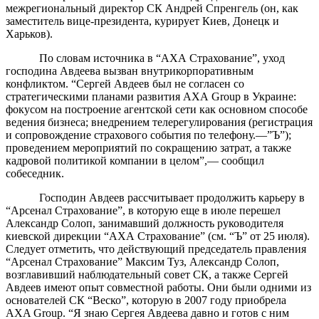
межрегиональный директор СК Андрей Спренгель (он, как
заместитель вице-президента, курирует Киев, Донецк и
Харьков).
По словам источника в “АХА Страхование”, уход
господина Авдеева вызван внутрикорпоративным
конфликтом. “Сергей Авдеев был не согласен со
стратегическими планами развития АХА Group в Украине:
фокусом на построение агентской сети как основном способе
ведения бизнеса; внедрением телерегулирования (регистрация
и сопровождение страхового события по телефону.—”Ъ”);
проведением мероприятий по сокращению затрат, а также
кадровой политикой компании в целом”,— сообщил
собеседник.
Господин Авдеев рассчитывает продолжить карьеру в
“Арсенал Страхование”, в которую еще в июле перешел
Александр Солоп, занимавший должность руководителя
киевской дирекции “АХА Страхование” (см. “Ъ” от 25 июля).
Следует отметить, что действующий председатель правления
“Арсенал Страхование” Максим Туз, Александр Солоп,
возглавивший наблюдательный совет СК, а также Сергей
Авдеев имеют опыт совместной работы. Они были одними из
основателей СК “Веско”, которую в 2007 году приобрела
AXA Group. “Я знаю Сергея Авдеева давно и готов с ним