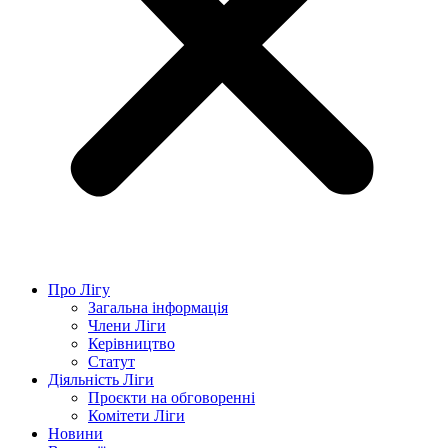
Про Лігу
Загальна інформація
Члени Ліги
Керівництво
Статут
Діяльність Ліги
Проєкти на обговоренні
Комітети Ліги
Новини