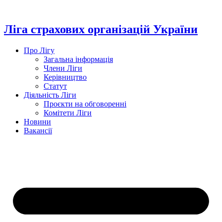
Перейти
до
вмісту
Ліга страхових організацій України
Про Лігу
Загальна інформація
Члени Ліги
Керівництво
Статут
Діяльність Ліги
Проєкти на обговоренні
Комітети Ліги
Новини
Вакансії