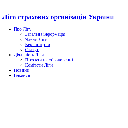
Перейти
до
вмісту
Ліга страхових організацій України
Про Лігу
Загальна інформація
Члени Ліги
Керівництво
Статут
Діяльність Ліги
Проєкти на обговоренні
Комітети Ліги
Новини
Вакансії