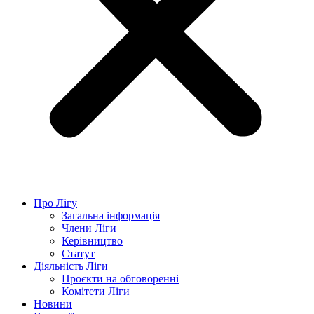
Про Лігу
Загальна інформація
Члени Ліги
Керівництво
Статут
Діяльність Ліги
Проєкти на обговоренні
Комітети Ліги
Новини