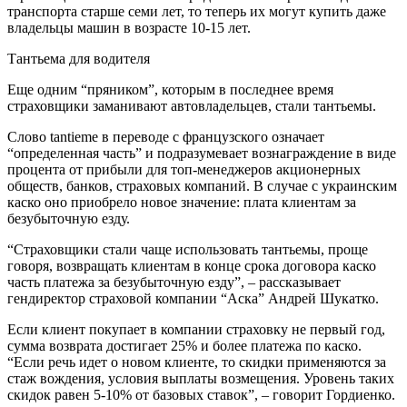
транспорта старше семи лет, то теперь их могут купить даже
владельцы машин в возрасте 10-15 лет.
Тантьема для водителя
Еще одним “пряником”, которым в последнее время
страховщики заманивают автовладельцев, стали тантьемы.
Слово tantiеme в переводе с французского означает
“определенная часть” и подразумевает вознаграждение в виде
процента от прибыли для топ-менеджеров акционерных
обществ, банков, страховых компаний. В случае с украинским
каско оно приобрело новое значение: плата клиентам за
безубыточную езду.
“Страховщики стали чаще использовать тантьемы, проще
говоря, возвращать клиентам в конце срока договора каско
часть платежа за безубыточную езду”, – рассказывает
гендиректор страховой компании “Аска” Андрей Шукатко.
Если клиент покупает в компании страховку не первый год,
сумма возврата достигает 25% и более платежа по каско.
“Если речь идет о новом клиенте, то скидки применяются за
стаж вождения, условия выплаты возмещения. Уровень таких
скидок равен 5-10% от базовых ставок”, – говорит Гордиенко.