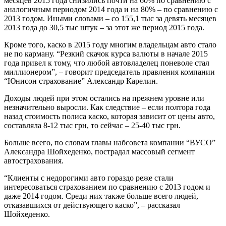
месяцев 2015 года снизились почти на 60% по сравнению с
аналогичным периодом 2014 года и на 80% – по сравнению с
2013 годом. Иными словами – со 155,1 тыс за девять месяцев
2013 года до 30,5 тыс штук – за этот же период 2015 года.
Кроме того, каско в 2015 году многим владельцам авто стало
не по карману. “Резкий скачок курса валюты в начале 2015
года привел к тому, что любой автовладелец поневоле стал
миллионером”, – говорит председатель правления компании
“Юнисон страхование” Александр Карелин.
Доходы людей при этом остались на прежнем уровне или
незначительно выросли. Как следствие – если полтора года
назад стоимость полиса каско, которая зависит от цены авто,
составляла 8-12 тыс грн, то сейчас – 25-40 тыс грн.
Больше всего, по словам главы набсовета компании “ВУСО”
Александра Шойхеденко, пострадал массовый сегмент
автострахования.
“Клиенты с недорогими авто гораздо реже стали
интересоваться страхованием по сравнению с 2013 годом и
даже 2014 годом. Среди них также больше всего людей,
отказавшихся от действующего каско”, – рассказал
Шойхеденко.