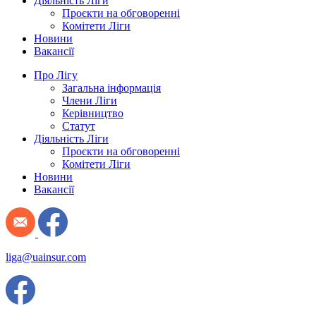
Діяльність Ліги
Проєкти на обговоренні
Комітети Ліги
Новини
Вакансії
Про Лігу
Загальна інформація
Члени Ліги
Керівництво
Статут
Діяльність Ліги
Проєкти на обговоренні
Комітети Ліги
Новини
Вакансії
liga@uainsur.com