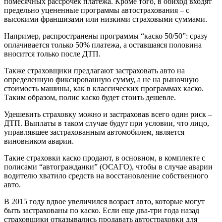
помесячных рассрочек платежа. Кроме того, в обиход входят
предельно уцененные программы автострахования – с
высокими франшизами или низкими страховыми суммами.
Например, распространены программы “каско 50/50”: сразу
оплачивается только 50% платежа, а оставшаяся половина
вносится только после ДТП.
Также страховщики предлагают застраховать авто на
определенную фиксированную сумму, а не на рыночную
стоимость машины, как в классических программах каско.
Таким образом, полис каско будет стоить дешевле.
Удешевить страховку можно и застраховав всего один риск –
ДТП. Выплаты в таком случае будут при условии, что лицо,
управлявшее застрахованным автомобилем, является
виновником аварии.
Такие страховки каско продают, в основном, в комплекте с
полисами “автогражданки” (ОСАГО), чтобы в случае аварии
водителю хватило средств на восстановление собственного
авто.
В 2015 году вдвое увеличился возраст авто, которые могут
быть застрахованы по каско. Если еще два-три года назад
страховщики отказывались продавать автостраховки для