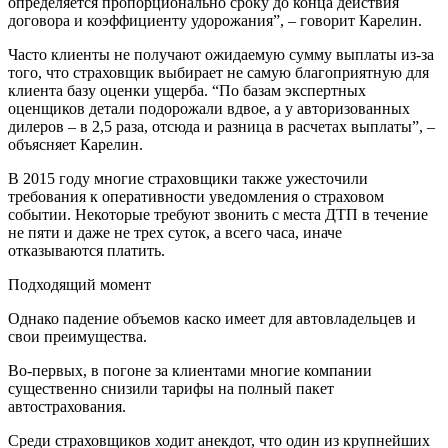
определяется пропорционально сроку до конца действия
договора и коэффициенту удорожания”, – говорит Карелин.
Часто клиенты не получают ожидаемую сумму выплаты из-за
того, что страховщик выбирает не самую благоприятную для
клиента базу оценки ущерба. “По базам экспертных
оценщиков детали подорожали вдвое, а у авторизованных
дилеров – в 2,5 раза, отсюда и разница в расчетах выплаты”, –
объясняет Карелин.
В 2015 году многие страховщики также ужесточили
требования к оперативности уведомления о страховом
событии. Некоторые требуют звонить с места ДТП в течение
не пяти и даже не трех суток, а всего часа, иначе
отказываются платить.
Подходящий момент
Однако падение объемов каско имеет для автовладельцев и
свои преимущества.
Во-первых, в погоне за клиентами многие компании
существенно снизили тарифы на полный пакет
автострахования.
Среди страховщиков ходит анекдот, что один из крупнейших