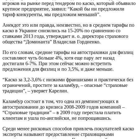
игроков на рынке перед тендером по каско, который объявило
крупное предприятие, заявил: “Какой бы ни предложили
тариф конкуренты, мы предложим меньший”.
Анекдот это или правда, неизвестно, но в среднем тарифы по
каско в Украине снизились на 15-20% по сравнению со
ставками 2013 года, утверждает и. о. директора страхового
общества “Доминанта” Владислав Гордиенко.
По его словам, средние тарифы на автостраховки для физлиц
составляют чуть больше 4%, хотя еще пару лет назад
достигали 6-7%. При этом сейчас можно встретить
предложения для физлиц и по 3,5%, и даже меньше.
“Каско за 3,2-3,6% с низкими франшизами и практически без
ограничений, простите за каламбур, – опасные “страховые
традиции”, – уверяет Карелин.
Каламбур состоит в том, что одна из демпингующих в
автостраховании до кризиса 2008-2009 годов компаний –
“Страховые традиции” – в 2009 году перестала платить
клиентам и ушла по-английски, не попрощавшись.
Среди менее рисковых способов привлечь покупателей каско
эксперты называют предоставление страховщиками