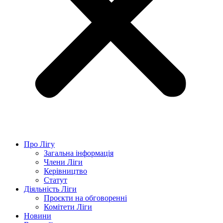
Про Лігу
Загальна інформація
Члени Ліги
Керівництво
Статут
Діяльність Ліги
Проєкти на обговоренні
Комітети Ліги
Новини