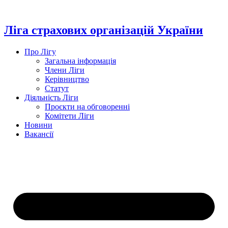
Перейти
до
вмісту
Ліга страхових організацій України
Про Лігу
Загальна інформація
Члени Ліги
Керівництво
Статут
Діяльність Ліги
Проєкти на обговоренні
Комітети Ліги
Новини
Вакансії