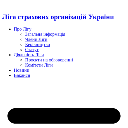
Перейти
до
вмісту
Ліга страхових організацій України
Про Лігу
Загальна інформація
Члени Ліги
Керівництво
Статут
Діяльність Ліги
Проєкти на обговоренні
Комітети Ліги
Новини
Вакансії