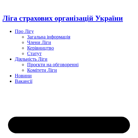
Перейти
до
вмісту
Ліга страхових організацій України
Про Лігу
Загальна інформація
Члени Ліги
Керівництво
Статут
Діяльність Ліги
Проєкти на обговоренні
Комітети Ліги
Новини
Вакансії