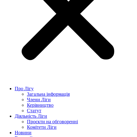
Про Лігу
Загальна інформація
Члени Ліги
Керівництво
Статут
Діяльність Ліги
Проєкти на обговоренні
Комітети Ліги
Новини