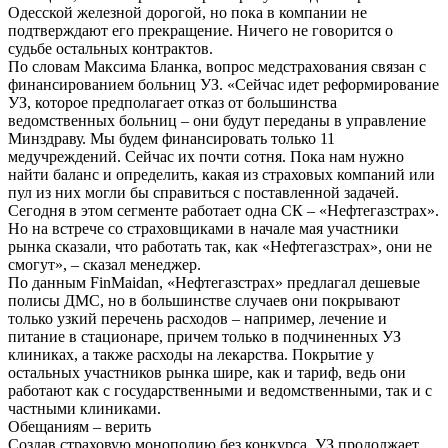
Одесской железной дорогой, но пока в компании не
подтверждают его прекращение. Ничего не говорится о
судьбе остальных контрактов.
По словам Максима Бланка, вопрос медстрахования связан с
финансированием больниц УЗ. «Сейчас идет реформирование
УЗ, которое предполагает отказ от большинства
ведомственных больниц – они будут переданы в управление
Минздраву. Мы будем финансировать только 11
медучреждений. Сейчас их почти сотня. Пока нам нужно
найти баланс и определить, какая из страховых компаний или
пул из них могли бы справиться с поставленной задачей.
Сегодня в этом сегменте работает одна СК – «Нефтегазстрах».
Но на встрече со страховщиками в начале мая участники
рынка сказали, что работать так, как «Нефтегазстрах», они не
смогут», – сказал менеджер.
По данным FinMaidan, «Нефтегазстрах» предлагал дешевые
полисы ДМС, но в большинстве случаев они покрывают
только узкий перечень расходов – например, лечение и
питание в стационаре, причем только в подчиненных УЗ
клиниках, а также расходы на лекарства. Покрытие у
остальных участников рынка шире, как и тариф, ведь они
работают как с государственными и ведомственными, так и с
частными клиниками.
Обещаниям – верить
Создав страховую монополию без конкурса, УЗ продолжает