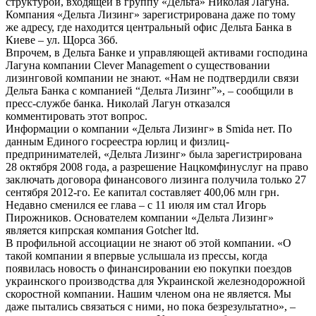
структурой, входящей в группу «Дельта» Николая Лагуна.
Компания «Дельта Лизинг» зарегистрирована даже по тому
же адресу, где находится центральный офис Дельта Банка в
Киеве – ул. Щорса 36б.
Впрочем, в Дельта Банке и управляющей активами господина
Лагуна компании Clever Management о существовании
лизинговой компании не знают. «Нам не подтвердили связи
Дельта Банка с компанией “Дельта Лизинг”», – сообщили в
пресс-службе банка. Николай Лагун отказался
комментировать этот вопрос.
Информации о компании «Дельта Лизинг» в Smida нет. По
данным Единого госреестра юрлиц и физлиц-
предпринимателей, «Дельта Лизинг» была зарегистрирована
28 октября 2008 года, а разрешение Нацкомфинуслуг на право
заключать договора финансового лизинга получила только 27
сентября 2012-го. Ее капитал составляет 400,06 млн грн.
Недавно сменился ее глава – с 11 июля им стал Игорь
Пирожников. Основателем компании «Дельта Лизинг»
является кипрская компания Gotcher ltd.
В профильной ассоциации не знают об этой компании. «О
такой компании я впервые услышала из прессы, когда
появилась новость о финансировании ею покупки поездов
украинского производства для Украинской железнодорожной
скоростной компании. Нашим членом она не является. Мы
даже пытались связаться с ними, но пока безрезультатно», –