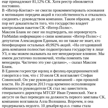
еще принадлежит 81,12% СК. Хотя реестр обновляется
постоянно.
В «Интер-Контакт» не смогли прокомментировать основания
и мотивацию передачи акций в госсобственность и отказались
соединять с руководством компании. Таким образом, до сих
пор нет доказательств того, что государство владеет
контрольным пакетом СК «Интер-Полис».
Максим Бланк не смог ни подтвердить, ни опровергнуть
FinMaidan информацию о связи компании «Интер-Полис» с
депутатом Александром Единым, но он также не знает, кто
бенефициарии остальных 49,992% акций. «На сегодняшний
день компания полностью подконтрольна государству в лице
УЗ, и мы можем оказывать на нее менеджерское влияние. Мы
имеем достаточно полномочий, чтобы поменять там
менеджера. Частично это уже сделано», – сказал Максим
Бланк.
В Едином госреестре юрлиц и физлиц-предпринимателей
говорится о том, что с 10 июля СК возглавляет Стефан
Совинский. Он уже руководил компанией – при прошлой
власти. Но 26 апреля 2013 года временно исполняющим
обязанности руководителя СК стал экс-заместитель
генерального директора МТСБУ Иван Гуминский. Уже в
августе он был переведен на должность первого замглавы СК,
компанию возглавила Алла Волошина. Впрочем, и она
продержалась недолго. 10 декабря вр.и.о. главы стала