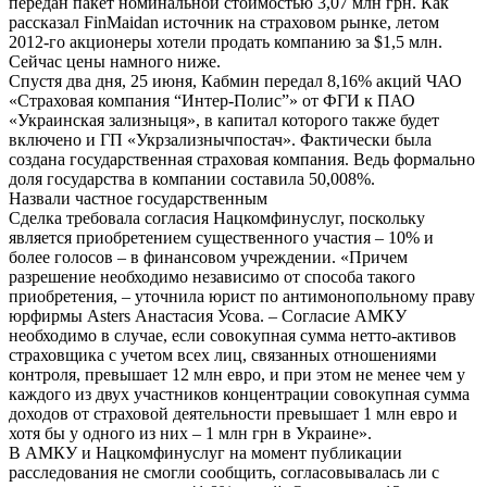
передан пакет номинальной стоимостью 3,07 млн грн. Как
рассказал FinMaidan источник на страховом рынке, летом
2012-го акционеры хотели продать компанию за $1,5 млн.
Сейчас цены намного ниже.
Спустя два дня, 25 июня, Кабмин передал 8,16% акций ЧАО
«Страховая компания “Интер-Полис”» от ФГИ к ПАО
«Украинская зализныця», в капитал которого также будет
включено и ГП «Укрзализнычпостач». Фактически была
создана государственная страховая компания. Ведь формально
доля государства в компании составила 50,008%.
Назвали частное государственным
Сделка требовала согласия Нацкомфинуслуг, поскольку
является приобретением существенного участия – 10% и
более голосов – в финансовом учреждении. «Причем
разрешение необходимо независимо от способа такого
приобретения, – уточнила юрист по антимонопольному праву
юрфирмы Asters Анастасия Усова. – Согласие АМКУ
необходимо в случае, если совокупная сумма нетто-активов
страховщика с учетом всех лиц, связанных отношениями
контроля, превышает 12 млн евро, и при этом не менее чем у
каждого из двух участников концентрации совокупная сумма
доходов от страховой деятельности превышает 1 млн евро и
хотя бы у одного из них – 1 млн грн в Украине».
В АМКУ и Нацкомфинуслуг на момент публикации
расследования не смогли сообщить, согласовывалась ли с