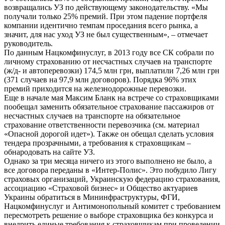
возвращались УЗ по действующему законодательству. «Мы
получали только 25% премий. При этом падение портфеля
компании идентично темпам проседания всего рынка, а
значит, для нас уход УЗ не был существенным», – отмечает
руководитель.
По данным Нацкомфинуслуг, в 2013 году все СК собрали по
личному страхованию от несчастных случаев на транспорте
(ж/д- и автоперевозки) 174,5 млн грн, выплатили 7,26 млн грн
(371 случаев на 97,9 млн договоров). Порядка 96% этих
премий приходится на железнодорожные перевозки.
Еще в начале мая Максим Бланк на встрече со страховщиками
пообещал заменить обязательное страхование пассажиров от
несчастных случаев на транспорте на обязательное
страхование ответственности перевозчика (см. материал
«Опасной дорогой идет»). Также он обещал сделать условия
тендера прозрачными, а требования к страховщикам –
обнародовать на сайте УЗ.
Однако за три месяца ничего из этого выполнено не было, а
все договора переданы в «Интер-Полис». Это побудило Лигу
страховых организаций, Украинскую федерацию страхования,
ассоциацию «Страховой бизнес» и Общество актуариев
Украины обратиться в Мининфраструктуры, ФГИ,
Нацкомфинуслуг и Антимонопольный комитет с требованием
пересмотреть решение о выборе страховщика без конкурса и
внедрить единые требования к страховщикам при проведении