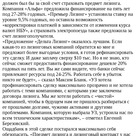
должен был бы за свой счет страховать предмет лизинга.
Компания «Альфа» предложила финансирование на пять лет
под 27-28% годовых. «Премьер Лизинг» установила ставку на
уровне 9,5% годовых, но оставила возможность
«корректировки платежей в зависимости от изменения курса
валют НБУ», а страховать электропоезда также предложила за
счет лизингополучателя.
«Предложение «Дельта Лизинг» оказалось лучшим. Если
какая-то из лизинговых компаний обратится ко мне и
предложит более выгодные условия, я готов рефинансировать
эту сделку. И даже заплачу сверху $10 тыс. Но я не знаю, кто
сейчас сможет предоставить финансирование дешевле 20%
годовых на пять лет. Вы же сами видите, что банки сейчас
привлекают ресурсы под 24-25%. Работать себе в убыток
никто не будет», – сказал Максим Бланк. «УЗ хотела
профинансировать сделку максимально прозрачно и не хотела
работать с теми компаниями, с которыми уже заключены
договора лизинга. Мы же хотели работать с «чистой»
компанией, чтобы в будущем нам не пришлось разбираться с
ее прошлыми долгами, чужими активами и другими
проблемами. Компания, которую выбрала УЗ, устроила нас по
всем техническим характеристикам», – отметил Евгений
Березовский.
Ощадбанк в этой сделке постарался максимально себя
обезопасить. «Предмет лизинга и лизинговый контракт у нас