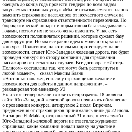
обещать до конца года провести тендеры по всем видам
закупаемых страховых услуг. «Мы не отказываемся от планов
заменить страхование пассажиров от несчастного случая на
транспорте на страхование ответственности перевозчика. Но
бюрократический аппарат и нормативная база складывались
годами, поэтому их не так-то легко изменить. У нас есть
возможности половинчатых решений, которые сужают базу
для коррупции. Но мы все равно идем к модели открытого
конкурса. Полигоном, на котором мы протестируем наши
возможности, станет Юго-Западная железная дорога, где будет
проведен конкурс по отбору компании для страхования
пассажиров от несчастных случаев. Все договора с «Интер-
Полисом» составлены так, что могут быть расторгнуты в
любой момент», – сказал Максим Бланк.
«Этот опыт покажет, есть ли у страховщиков желание и
возможности для работы в данном направлении», –
резюмировал топ-менеджер УЗ.
Но и этот тендер начали готовить непрозрачно. 18 июля на
сайте Юго-Западной железной дороги появилось объявление
о проведении конкурса, датируемое 2 июля. Впрочем,
предложения от страховщиков принимались лишь до 22 июля.
На запрос FinMaidan, отправленный 31 июля, пресс-служба
Юго-Западной железной дороги не ответила: журналист
спрашивал, какие компании подали заявку на участие в
конкурсе, какие условия были предложены и кто победил.