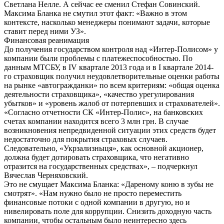
Светлана Нелле. А сейчас ее сменил Стефан Совинский.
Максима Бланка не смутил этот факт: «Важно в этом
контексте, насколько менеджеры понимают задачи, которые
ставит перед ними УЗ».
Финансовая реанимация
До получения государством контроля над «Интер-Полисом» у
компании были проблемы с платежеспособностью. По
данным МТСБУ, в IV квартале 2013 года и в I квартале 2014-
го страховщик получил неудовлетворительные оценки работы
на рынке «автогражданки» по всем критериям: «общая оценка
деятельности страховщика», «качество урегулирования
убытков» и «уровень жалоб от потерпевших и страхователей».
«Согласно отчетности СК «Интер-Полис», на банковских
счетах компании находится всего 3 млн грн. В случае
возникновения непредвиденной ситуации этих средств будет
недостаточно для покрытия страховых случаев.
Следовательно, «Укрзализныця», как основной акционер,
должна будет дотировать страховщика, что негативно
отразится на государственных средствах», – подчеркнул
Вячеслав Черняховский.
Это не смущает Максима Бланка: «Дареному коню в зубы не
смотрят». «Нам нужно было не просто переместить
финансовые потоки с одной компании в другую, но и
нивелировать поле для коррупции. Снизить доходную часть
компании, чтобы остальным было неинтересно здесь