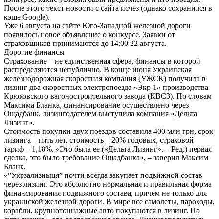
После этого текст новости с сайта исчез (однако сохранился в
кэше Google).
Уже 6 августа на сайте Юго-Западной железной дороги
появилось новое объявление о конкурсе. Заявки от
страховщиков принимаются до 14:00 22 августа.
Дорогие финансы
Страхование – не единственная сфера, финансы в которой
распределяются непублично. В конце июня Украинская
железнодорожная скоростная компания (УЖСК) получила в
лизинг два скоростных электропоезда «Экр-1» производства
Крюковского вагоностроительного завода (КВСЗ). По словам
Максима Бланка, финансирование осуществлено через
Ощадбанк, лизингодателем выступила компания «Дельта
Лизинг».
Стоимость покупки двух поездов составила 400 млн грн, срок
лизинга – пять лет, стоимость – 20% годовых, страховой
тариф – 1,18%. «Это была ее («Дельта Лизинг». – Ред.) первая
сделка, это было требование Ощадбанка», – заверил Максим
Бланк.
«”Укрзализныця” почти всегда закупает подвижной состав
через лизинг. Это абсолютно нормальная и правильная форма
финансирования подвижного состава, причем не только для
украинской железной дороги. В мире все самолеты, пароходы,
корабли, крупнотоннажные авто покупаются в лизинг. По