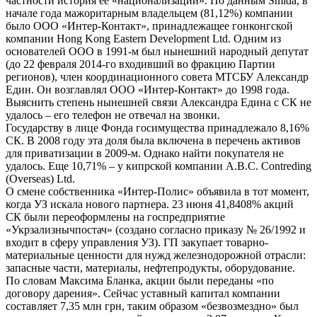
частности история ее «национализации». По данным Smida, в
начале года мажоритарным владельцем (81,12%) компании
было ООО «Интер-Контакт», принадлежащее гонконгской
компании Hong Kong Eastern Development Ltd. Одним из
основателей ООО в 1991-м был нынешний народный депутат
(до 22 февраля 2014-го входивший во фракцию Партии
регионов), член координационного совета МТСБУ Александр
Един. Он возглавлял ООО «Интер-Контакт» до 1998 года.
Выяснить степень нынешней связи Александра Едина с СК не
удалось – его телефон не отвечал на звонки.
Государству в лице Фонда госимущества принадлежало 8,16%
СК. В 2008 году эта доля была включена в перечень активов
для приватизации в 2009-м. Однако найти покупателя не
удалось. Еще 10,71% – у кипрской компании A.B.C. Contreding
(Overseas) Ltd.
О смене собственника «Интер-Полис» объявила в тот момент,
когда УЗ искала нового партнера. 23 июня 41,8408% акций
СК были переоформлены на госпредприятие
«Укрзализнычпостач» (создано согласно приказу № 26/1992 и
входит в сферу управления УЗ). ГП закупает товарно-
материальные ценности для нужд железнодорожной отрасли:
запасные части, материалы, нефтепродукты, оборудование.
По словам Максима Бланка, акции были переданы «по
договору дарения». Сейчас уставный капитал компании
составляет 7,35 млн грн, таким образом «безвозмездно» был