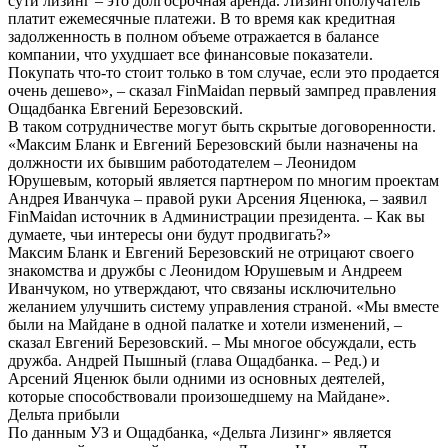
сути лизинг – это долгосрочная аренда. Лизингополучатель
платит ежемесячные платежи. В то время как кредитная
задолженность в полном объеме отражается в балансе
компании, что ухудшает все финансовые показатели.
Покупать что-то стоит только в том случае, если это продается
очень дешево», – сказал FinMaidan первый зампред правления
Ощадбанка Евгений Березовский.
В таком сотрудничестве могут быть скрытые договоренности.
«Максим Бланк и Евгений Березовский были назначены на
должности их бывшим работодателем – Леонидом
Юрушевым, который является партнером по многим проектам
Андрея Иванчука – правой руки Арсения Яценюка, – заявил
FinMaidan источник в Администрации президента. – Как вы
думаете, чьи интересы они будут продвигать?»
Максим Бланк и Евгений Березовский не отрицают своего
знакомства и дружбы с Леонидом Юрушевым и Андреем
Иванчуком, но утверждают, что связаны исключительно
желанием улучшить систему управления страной. «Мы вместе
были на Майдане в одной палатке и хотели изменений, –
сказал Евгений Березовский. – Мы многое обсуждали, есть
дружба. Андрей Пышный (глава Ощадбанка. – Ред.) и
Арсений Яценюк были одними из основных деятелей,
которые способствовали произошедшему на Майдане».
Дельта прибыли
По данным УЗ и Ощадбанка, «Дельта Лизинг» является