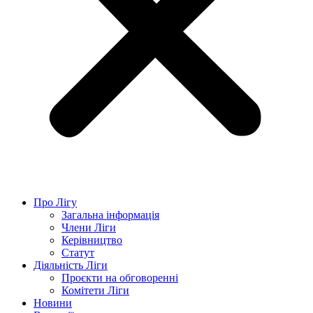
Про Лігу
Загальна інформація
Члени Ліги
Керівництво
Статут
Діяльність Ліги
Проєкти на обговоренні
Комітети Ліги
Новини