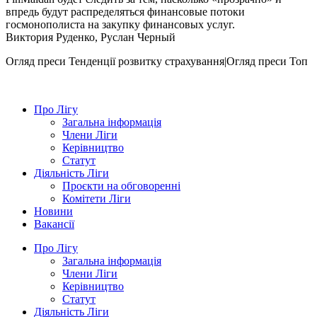
впредь будут распределяться финансовые потоки
госмонополиста на закупку финансовых услуг.
Виктория Руденко, Руслан Черный
Огляд преси
Тенденції розвитку страхування|Огляд преси
Топ
Про Лігу
Загальна інформація
Члени Ліги
Керівництво
Статут
Діяльність Ліги
Проєкти на обговоренні
Комітети Ліги
Новини
Вакансії
Про Лігу
Загальна інформація
Члени Ліги
Керівництво
Статут
Діяльність Ліги