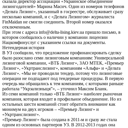
сказала директор ассоциации «Украинское объединение
лизингодателей» Марина Масич. Один из номеров телефонов
«Дельта Лизинг», указанный в госреестре, обслуживает сразу
несколько компаний, и с «Дельта Лизингом» журналиста
FinMaidan не смогли соединить. Второй номер оказался
отключенным.
При этом с адреса info@delta-lising.kiev.ua пришло письмо, в
котором сообщалось о наличии у компании лицензии
Нацкомфинуслуг с указанием ссылки на документы.
Нетендерная история
В УЗ сообщили, что предложение профинансировать сделку
было разослано семи лизинговым компаниям: Универсальной
лизинговой компании, «ВТБ Лизинг», ЗАО МТЕК, «Премьер
Лизинг», «Укртранслизинг», компаниям «Альфа» и «Дельта
Лизинг». «Мы не проводили тендер, потому что лизинговые
операции не подпадают под тендерные процедуры. В первую
очередь мы обращались к тем компаниям, с которыми раньше
работала “Укрзализныця”», – уточнил Максим Бланк.
Из семи компаний только «ВТБ Лизинг» наиболее рыночная
компания, которая входит в профильное объединение. Но из
остальных шести компаний стоит обратить внимание как
минимум на двух игроков – «Премьер Лизинг» и
«Укртранслизинг».
«Премьер Лизинг» была создана в 2011-м и сразу же стала
одним из основных партнеров УЗ. В 2012-2013 годах она