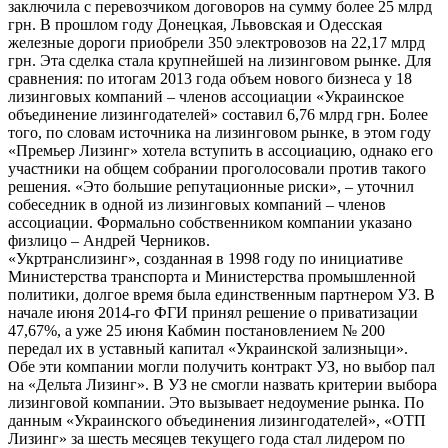
заключила с перевозчиком договоров на сумму более 25 млрд
грн. В прошлом году Донецкая, Львовская и Одесская
железные дороги приобрели 350 электровозов на 22,17 млрд
грн. Эта сделка стала крупнейшей на лизинговом рынке. Для
сравнения: по итогам 2013 года объем нового бизнеса у 18
лизинговых компаний – членов ассоциации «Украинское
объединение лизингодателей» составил 6,76 млрд грн. Более
того, по словам источника на лизинговом рынке, в этом году
«Премьер Лизинг» хотела вступить в ассоциацию, однако его
участники на общем собрании проголосовали против такого
решения. «Это большие репутационные риски», – уточнил
собеседник в одной из лизинговых компаний – членов
ассоциации. Формально собственником компании указано
физлицо – Андрей Черников.
«Укртранслизинг», созданная в 1998 году по инициативе
Министерства транспорта и Министерства промышленной
политики, долгое время была единственным партнером УЗ. В
начале июня 2014-го ФГИ принял решение о приватизации
47,67%, а уже 25 июня Кабмин постановлением № 200
передал их в уставный капитал «Украинской зализныци».
Обе эти компании могли получить контракт УЗ, но выбор пал
на «Дельта Лизинг». В УЗ не смогли назвать критерии выбора
лизинговой компании. Это вызывает недоумение рынка. По
данным «Украинского объединения лизингодателей», «ОТП
Лизинг» за шесть месяцев текущего года стал лидером по