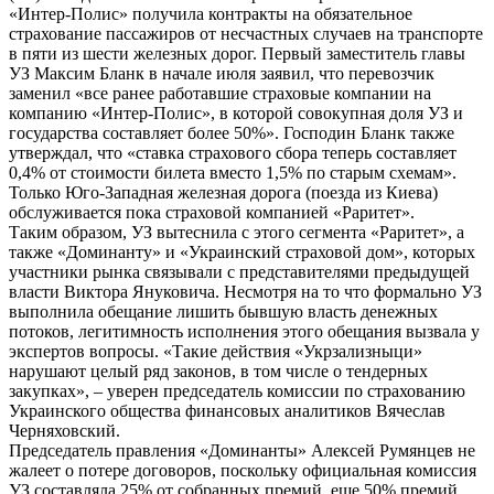
«Интер-Полис» получила контракты на обязательное
страхование пассажиров от несчастных случаев на транспорте
в пяти из шести железных дорог. Первый заместитель главы
УЗ Максим Бланк в начале июля заявил, что перевозчик
заменил «все ранее работавшие страховые компании на
компанию «Интер-Полис», в которой совокупная доля УЗ и
государства составляет более 50%». Господин Бланк также
утверждал, что «ставка страхового сбора теперь составляет
0,4% от стоимости билета вместо 1,5% по старым схемам».
Только Юго-Западная железная дорога (поезда из Киева)
обслуживается пока страховой компанией «Раритет».
Таким образом, УЗ вытеснила с этого сегмента «Раритет», а
также «Доминанту» и «Украинский страховой дом», которых
участники рынка связывали с представителями предыдущей
власти Виктора Януковича. Несмотря на то что формально УЗ
выполнила обещание лишить бывшую власть денежных
потоков, легитимность исполнения этого обещания вызвала у
экспертов вопросы. «Такие действия «Укрзализныци»
нарушают целый ряд законов, в том числе о тендерных
закупках», – уверен председатель комиссии по страхованию
Украинского общества финансовых аналитиков Вячеслав
Черняховский.
Председатель правления «Доминанты» Алексей Румянцев не
жалеет о потере договоров, поскольку официальная комиссия
УЗ составляла 25% от собранных премий, еще 50% премий