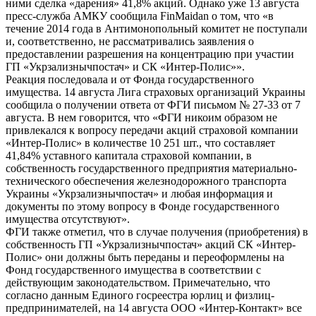
ними сделка «дарения» 41,8% акций. Однако уже 13 августа
пресс-служба АМКУ сообщила FinMaidan о том, что «в
течение 2014 года в Антимонопольный комитет не поступали
и, соответственно, не рассматривались заявления о
предоставлении разрешения на концентрацию при участии
ГП «Укрзализнычпостач» и СК «Интер-Полис»».
Реакция последовала и от Фонда государственного
имущества. 14 августа Лига страховых организаций Украины
сообщила о получении ответа от ФГИ письмом № 27-33 от 7
августа. В нем говорится, что «ФГИ никоим образом не
привлекался к вопросу передачи акций страховой компании
«Интер-Полис» в количестве 10 251 шт., что составляет
41,84% уставного капитала страховой компании, в
собственность государственного предприятия материально-
технического обеспечения железнодорожного транспорта
Украины «Укрзализнычпостач» и любая информация и
документы по этому вопросу в Фонде государственного
имущества отсутствуют».
ФГИ также отметил, что в случае получения (приобретения) в
собственность ГП «Укрзализнычпостач» акций СК «Интер-
Полис» они должны быть переданы и переоформлены на
Фонд государственного имущества в соответствии с
действующим законодательством. Примечательно, что
согласно данным Единого госреестра юрлиц и физлиц-
предпринимателей, на 14 августа ООО «Интер-Контакт» все