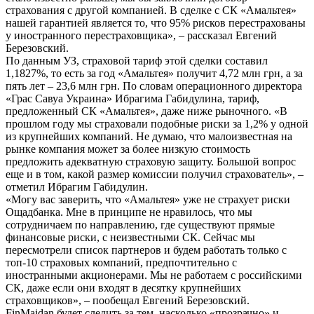
страхования с другой компанией. В сделке с СК «Амальтея»
нашей гарантией является то, что 95% рисков перестрахованы
у иностранного перестраховщика», – рассказал Евгений
Березовский.
По данным УЗ, страховой тариф этой сделки составил
1,1827%, то есть за год «Амальтея» получит 4,72 млн грн, а за
пять лет – 23,6 млн грн. По словам операционного директора
«Грас Савуа Украина» Ибрагима Габидулина, тариф,
предложенный СК «Амальтея», даже ниже рыночного. «В
прошлом году мы страховали подобные риски за 1,2% у одной
из крупнейших компаний. Не думаю, что малоизвестная на
рынке компания может за более низкую стоимость
предложить адекватную страховую защиту. Большой вопрос
еще и в том, какой размер комиссии получил страхователь», –
отметил Ибрагим Габидулин.
«Могу вас заверить, что «Амальтея» уже не страхует риски
Ощадбанка. Мне в принципе не нравилось, что мы
сотрудничаем по направлению, где существуют прямые
финансовые риски, с неизвестными СК. Сейчас мы
пересмотрели список партнеров и будем работать только с
топ-10 страховых компаний, предпочтительно с
иностранными акционерами. Мы не работаем с российскими
СК, даже если они входят в десятку крупнейших
страховщиков», – пообещал Евгений Березовский.
FinMaidan будет следить за тем, насколько «прозрачно» и