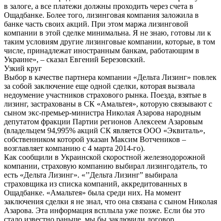
в залоге, а все платежи должны проходить через счета в
Ощадбанке. Более того, лизинговая компания заложила в
банке часть своих акций. При этом маржа лизинговой
компании в этой сделке минимальна. Я не знаю, готовы ли к
таким условиям другие лизинговые компании, которые, в том
числе, принадлежат иностранным банкам, работающим в
Украине», – сказал Евгений Березовский.
Узкий круг
Выбор в качестве партнера компании «Дельта Лизинг» повлек
за собой заключение еще одной сделки, которая вызвала
недоумение участников страхового рынка. Поезда, взятые в
лизинг, застрахованы в СК «Амальтея», которую связывают с
сыном экс-премьер-министра Николая Азарова народным
депутатом фракции Партии регионов Алексеем Азаровым
(владельцем 94,995% акций СК является ООО «Эквиталь»,
собственником которой указан Максим Вотчеников –
возглавляет компанию с 4 марта 2014-го).
Как сообщили в Украинской скоростной железнодорожной
компании, страховую компанию выбирал лизингодатель, то
есть «Дельта Лизинг». «’’Дельта Лизинг” выбирала
страховщика из списка компаний, аккредитованных в
Ощадбанке. «Амальтея» была среди них. На момент
заключения сделки я не знал, что она связана с сыном Николая
Азарова. Эта информация всплыла уже позже. Если бы это
стало известно раньше, мы бы заключили договор