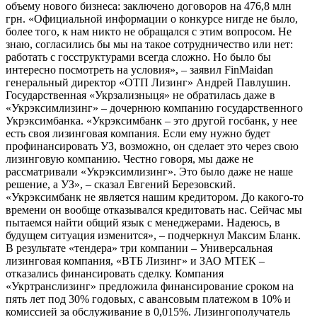
объему нового бизнеса: заключено договоров на 476,8 млн
грн. «Официальной информации о конкурсе нигде не было,
более того, к нам никто не обращался с этим вопросом. Не
знаю, согласились бы мы на такое сотрудничество или нет:
работать с госструктурами всегда сложно. Но было бы
интересно посмотреть на условия», – заявил FinMaidan
генеральный директор «ОТП Лизинг» Андрей Павлушин.
Государственная «Укрзализныця» не обратилась даже в
«Укрэксимлизинг» – дочернюю компанию государственного
Укрэксимбанка. «Укрэксимбанк – это другой госбанк, у нее
есть своя лизинговая компания. Если ему нужно будет
профинансировать УЗ, возможно, он сделает это через свою
лизинговую компанию. Честно говоря, мы даже не
рассматривали «Укрэксимлизинг». Это было даже не наше
решение, а УЗ», – сказал Евгений Березовский.
«Укрэксимбанк не является нашим кредитором. До какого-то
времени он вообще отказывался кредитовать нас. Сейчас мы
пытаемся найти общий язык с менеджерами. Надеюсь, в
будущем ситуация изменится», – подчеркнул Максим Бланк.
В результате «тендера» три компании – Универсальная
лизинговая компания, «ВТБ Лизинг» и ЗАО МТЕК –
отказались финансировать сделку. Компания
«Укртранслизинг» предложила финансирование сроком на
пять лет под 30% годовых, с авансовым платежом в 10% и
комиссией за обслуживание в 0,015%. Лизингополучатель