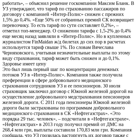
работать», – объяснил решение госкомпании Максим Бланк. В
УЗ утверждают, что тариф по страхованию пассажиров по
договору с компанией «Интер-Полис» снижен с прежних
1,5% до 0,4%. «Еще 50% от собранных премий СК возвращает
перевозчику. То есть тариф по сути составляет 0,2%», –
отметил топ-менеджер. О снижении тарифа с 1,5-2% до 0,4%
еще месяц назад заявляли в «Интер-Полис». Но в купленных
журналистом FinMaidan ж/д билетах до сих пор в расчетах
используется тариф свыше 1%. По словам Вячеслава
Черняховского, учитывая незначительные выплаты по этому
виду страхования, тариф может быть снижен и до 0,1%.
Здоровье имеет цену
Это был лишь первый шаг по концентрации денежных
потоков УЗ в «Интер-Полис». Компания также получила
преференции в сфере добровольного медицинского
страхования сотрудников УЗ и ее пенсионеров. 30 июля
страховщик заключил договор с Южной железной дорогой на
осуществление добровольного медстрахования пенсионеров
железной дороги. С 2011 года пенсионеры Южной железной
дороги были застрахованы по программам добровольного
медицинского страхования в СК «Нефтегазстрах». «Это
порядка 29 тыс. человек», – подсчитали в «Нефтегазстрахе».
«Нефтегазстрах» в 2013 году получил премий от ДМС на
268,4 млн грн, выплаты составили 170,83 млн грн. Компания
сообщала, что УЗ грозилась расторгнуть их договор также с