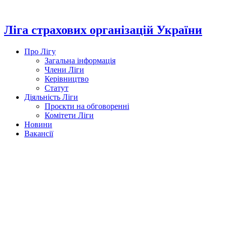
Перейти
до
вмісту
Ліга страхових організацій України
Про Лігу
Загальна інформація
Члени Ліги
Керівництво
Статут
Діяльність Ліги
Проєкти на обговоренні
Комітети Ліги
Новини
Вакансії