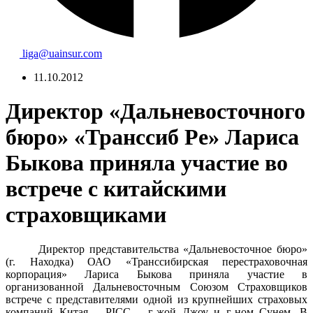
liga@uainsur.com
11.10.2012
Директор «Дальневосточного
бюро» «Транссиб Ре» Лариса
Быкова приняла участие во
встрече с китайскими
страховщиками
Директор представительства «Дальневосточное бюро»
(г. Находка) ОАО «Транссибирская перестраховочная
корпорация» Лариса Быкова приняла участие в
организованной Дальневосточным Союзом Страховщиков
встрече с представителями одной из крупнейших страховых
компаний Китая –
PICC
– г-жой Джоу и г-ном Сунем.
В