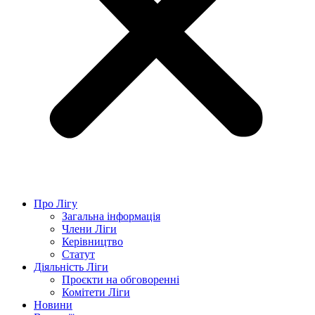
Про Лігу
Загальна інформація
Члени Ліги
Керівництво
Статут
Діяльність Ліги
Проєкти на обговоренні
Комітети Ліги
Новини