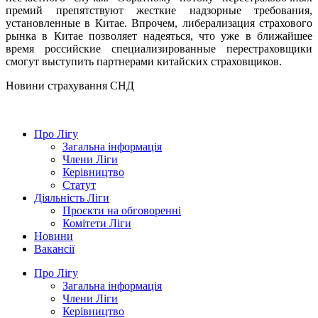
премий препятствуют жесткие надзорные требования,
установленные в Китае. Впрочем, либерализация страхового
рынка в Китае позволяет надеяться, что уже в ближайшее
время российские специализированные перестраховщики
смогут выступить партнерами китайских страховщиков.
Новини страхування
СНД
Про Лігу
Загальна інформація
Члени Ліги
Керівництво
Статут
Діяльність Ліги
Проєкти на обговоренні
Комітети Ліги
Новини
Вакансії
Про Лігу
Загальна інформація
Члени Ліги
Керівництво