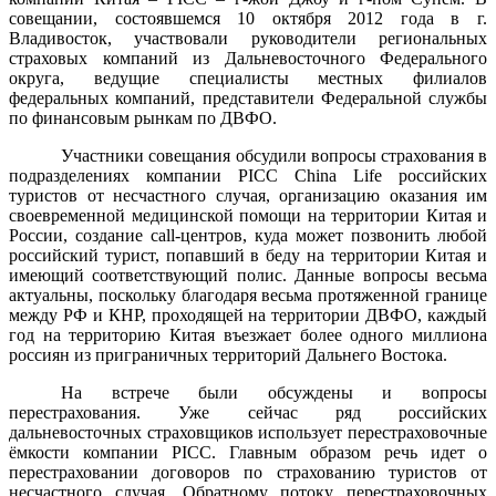
совещании, состоявшемся 10 октября 2012 года в г.
Владивосток, участвовали руководители региональных
страховых компаний из Дальневосточного Федерального
округа, ведущие специалисты местных филиалов
федеральных компаний, представители Федеральной службы
по финансовым рынкам по ДВФО.
Участники совещания обсудили вопросы страхования в
подразделениях компании
PICC
China
Life
российских
туристов от несчастного случая, организацию оказания им
своевременной медицинской помощи на территории Китая и
России, создание
c
а
ll
-центров, куда может позвонить любой
российский турист, попавший в беду на территории Китая и
имеющий соответствующий полис. Данные вопросы весьма
актуальны, поскольку благодаря весьма протяженной границе
между РФ и КНР, проходящей на территории ДВФО, каждый
год на территорию Китая въезжает более одного миллиона
россиян из приграничных территорий Дальнего Востока.
На встрече были обсуждены и вопросы
перестрахования. Уже сейчас ряд российских
дальневосточных
страховщиков использует перестраховочные
ёмкости
компании
PICC
. Главным образом речь идет о
перестраховании договоров по страхованию туристов от
несчастного случая. Обратному потоку перестраховочных