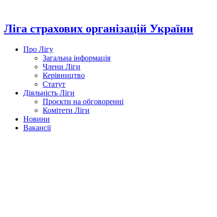
Перейти
до
вмісту
Ліга страхових організацій України
Про Лігу
Загальна інформація
Члени Ліги
Керівництво
Статут
Діяльність Ліги
Проєкти на обговоренні
Комітети Ліги
Новини
Вакансії