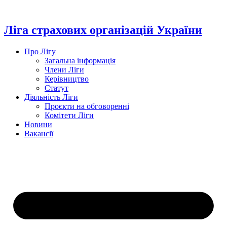
Перейти
до
вмісту
Ліга страхових організацій України
Про Лігу
Загальна інформація
Члени Ліги
Керівництво
Статут
Діяльність Ліги
Проєкти на обговоренні
Комітети Ліги
Новини
Вакансії