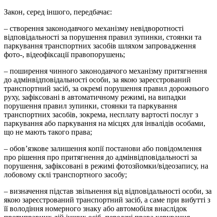
Закон, серед іншого, передбачає:
– створення законодавчого механізму невідворотності
відповідальності за порушення правил зупинки, стоянки та
паркування транспортних засобів шляхом запровадження
фото-, відеофіксації правопорушень;
– поширення чинного законодавчого механізму притягнення
до адмінвідповідальності особи, за якою зареєстрований
транспортний засіб, за окремі порушення правил дорожнього
руху, зафіксовані в автоматичному режимі, на випадки
порушення правил зупинки, стоянки та паркування
транспортних засобів, зокрема, несплату вартості послуг з
паркування або паркування на місцях для інвалідів особами,
що не мають такого права;
– обов’язкове залишення копії постанови або повідомлення
про рішення про притягнення до адмінвідповідальності за
порушення, зафіксовані в режимі фотозйомки/відеозапису, на
лобовому склі транспортного засобу;
– визначення підстав звільнення від відповідальності особи, за
якою зареєстрований транспортний засіб, а саме при вибутті з
її володіння номерного знаку або автомобіля внаслідок