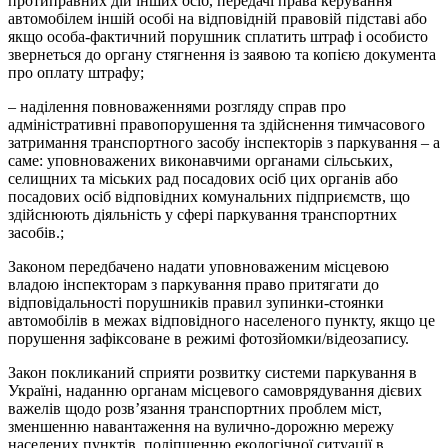
протиправних дій інших осіб, передачі права керування
автомобілем іншій особі на відповідній правовій підставі або
якщо особа-фактичний порушник сплатить штраф і особисто
звернеться до органу стягнення із заявою та копією документа
про оплату штрафу;
– наділення повноваженнями розгляду справ про
адміністративні правопорушення та здійснення тимчасового
затримання транспортного засобу інспекторів з паркування – а
саме: уповноважених виконавчими органами сільських,
селищних та міських рад посадових осіб цих органів або
посадових осіб відповідних комунальних підприємств, що
здійснюють діяльність у сфері паркування транспортних
засобів.;
Законом передбачено надати уповноваженим місцевою
владою інспекторам з паркування право притягати до
відповідальності порушників правил зупинки-стоянки
автомобілів в межах відповідного населеного пункту, якщо це
порушення зафіксоване в режимі фотозйомки/відеозапису.
Закон покликаний сприяти розвитку системи паркування в
Україні, наданню органам місцевого самоврядування дієвих
важелів щодо розв’язання транспортних проблем міст,
зменшенню навантаження на вулично-дорожню мережу
населених пунктів, поліпшенню екологічної ситуації в