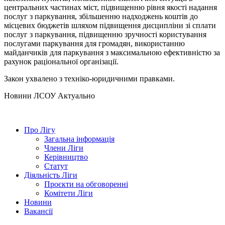
центральних частинах міст, підвищенню рівня якості надання
послуг з паркування, збільшенню надходжень коштів до
місцевих бюджетів шляхом підвищення дисципліни зі сплати
послуг з паркування, підвищенню зручності користування
послугами паркування для громадян, використанню
майданчиків для паркування з максимальною ефективністю за
рахунок раціональної організації.
Закон ухвалено з техніко-юридичними правками.
Hовини ЛСОУ
Актуально
Про Лігу
Загальна інформація
Члени Ліги
Керівництво
Статут
Діяльність Ліги
Проєкти на обговоренні
Комітети Ліги
Новини
Вакансії