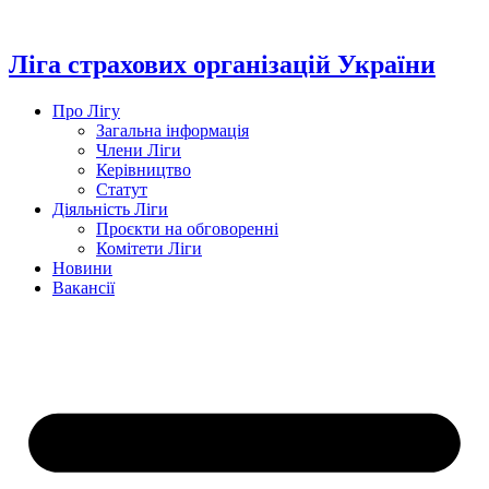
Перейти
до
вмісту
Ліга страхових організацій України
Про Лігу
Загальна інформація
Члени Ліги
Керівництво
Статут
Діяльність Ліги
Проєкти на обговоренні
Комітети Ліги
Новини
Вакансії