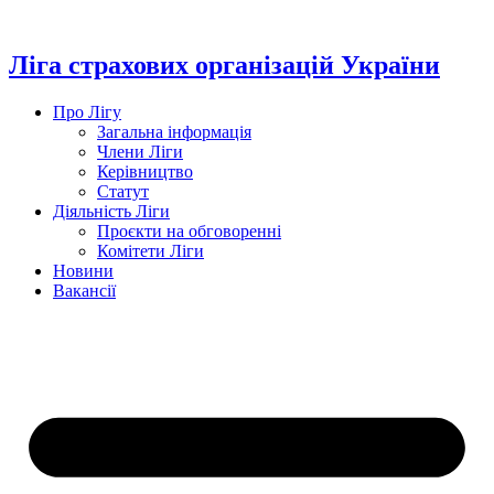
Перейти
до
вмісту
Ліга страхових організацій України
Про Лігу
Загальна інформація
Члени Ліги
Керівництво
Статут
Діяльність Ліги
Проєкти на обговоренні
Комітети Ліги
Новини
Вакансії