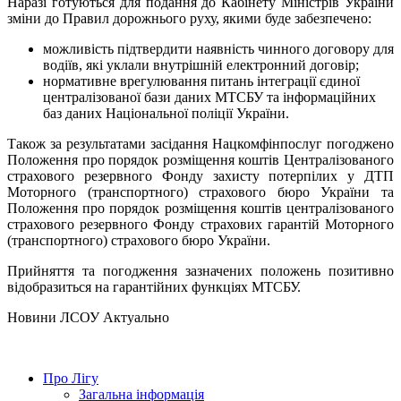
Наразі готуються для подання до Кабінету Міністрів України
зміни до Правил
дорожнього руху, якими буде забезпечено:
можливість підтвердити наявність чинного договору для
водіїв
, які уклали внутрішній
електронний договір;
нормативне врегулювання питань інтеграції єдиної
централізованої бази даних МТСБУ та інформаційних
баз даних Національної поліції України.
Також з
а результатами засідання Нацкомфінпослуг погоджено
П
оложення про порядок розміщення коштів Централізованого
страхового резервного Фонду захисту потерпілих у
ДТП
Моторного (транспортного) страхового бюро України та
Положення про порядок розміщення коштів централізованого
страхового резервного Фонду страхових гарантій Моторного
(транспортного) страхового бюро України.
Прийняття та погодження зазначених положень позитивно
відобразиться на гарантійних функціях МТСБУ.
Hовини ЛСОУ
Актуально
Про Лігу
Загальна інформація