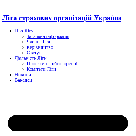
Перейти
до
вмісту
Ліга страхових організацій України
Про Лігу
Загальна інформація
Члени Ліги
Керівництво
Статут
Діяльність Ліги
Проєкти на обговоренні
Комітети Ліги
Новини
Вакансії