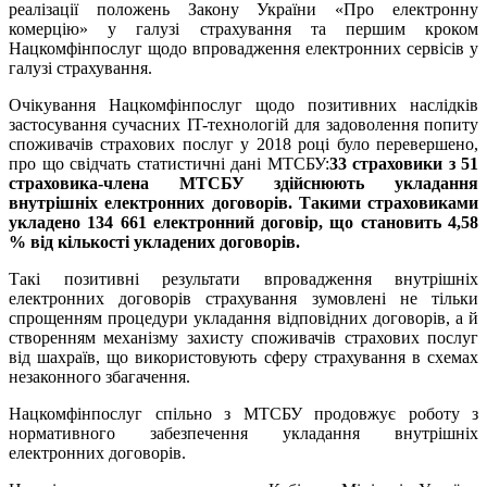
реалізації положень Закону України «Про електронну
комерцію» у галузі страхування та першим кроком
Нацкомфінпослуг щодо впровадження електронних сервісів у
галузі страхування.
Очікування Нацкомфінпослуг щодо позитивних наслідків
застосування сучасних IT-технологій для задоволення попиту
споживачів страхових послуг у 2018 році було перевершено,
про що свідчать
статистичні дані МТСБУ:
33 страховики з 51
страховика-члена МТСБУ здійснюють укладання
внутрішніх електронних договорів. Такими страховиками
укладено 134 661 електронний договір, що становить 4,58
% від кількості укладених договорів
.
Такі позитивні результати впровадження внутрішніх
електронних договорів страхування зумовлені не тільки
спрощенням процедури укладання відповідних договорів, а й
створенням механізму захисту споживачів страхових послуг
від шахраїв, що використовують сферу страхування в схемах
незаконного збагачення.
Нацкомфінпослуг спільно з МТСБУ продовжує роботу з
нормативного забезпечення укладання внутрішніх
електронних договорів.