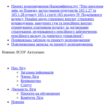
Проект розпорядження Нацкомфінпослуг “Про внесення
змін до Порядку застосування підпунктів 165.1.27 та
165.1.28 пункту 165.1 статті 165 розділу IV Податкового
кодексу України щодо страхових виплат, страхових
відшкодувань, викупних сум та пенсійних виплат,
отримуваних платником податку за договорами
страхування, недержавного пенсійного забезпечення,
пенсійного вкладу та довірчого управління”
;
Порівняльна таблиця до проекту розпорядження;
Пояснювальна записка до проекту розпорядження.
Hовини ЛСОУ
Актуально
Про Лігу
Загальна інформація
Члени Ліги
Керівництво
Статут
Діяльність Ліги
Проєкти на обговоренні
Комітети Ліги
Новини