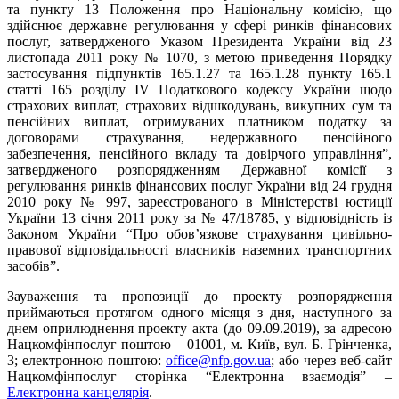
та пункту 13 Положення про Національну комісію, що
здійснює державне регулювання у сфері ринків фінансових
послуг, затвердженого Указом Президента України від 23
листопада 2011 року № 1070, з
метою приведення Порядку
застосування підпунктів 165.1.27 та 165.1.28 пункту 165.1
статті 165 розділу IV Податкового кодексу України щодо
страхових виплат, страхових відшкодувань, викупних сум та
пенсійних виплат, отримуваних платником податку за
договорами страхування, недержавного пенсійного
забезпечення, пенсійного вкладу та довірчого управління”,
затвердженого розпорядженням Державної комісії з
регулювання ринків фінансових послуг України від 24 грудня
2010 року № 997, зареєстрованого в Міністерстві юстиції
України 13 січня 2011 року за № 47/18785, у відповідність із
Законом України “Про обов’язкове страхування цивільно-
правової відповідальності власників наземних транспортних
засобів”
.
Зауваження та пропозиції до проекту розпорядження
приймаються протягом одного місяця з дня, наступного за
днем оприлюднення проекту акта (до 09.09.2019), за адресою
Нацкомфінпослуг поштою – 01001, м. Київ, вул. Б. Грінченка,
3; електронною поштою:
office@nfp.gov.ua
; або через веб-сайт
Нацкомфінпослуг сторінка “Електронна взаємодія” –
Електронна канцелярія
.