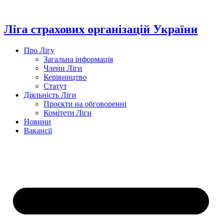
Перейти
до
вмісту
Ліга страхових організацій України
Про Лігу
Загальна інформація
Члени Ліги
Керівництво
Статут
Діяльність Ліги
Проєкти на обговоренні
Комітети Ліги
Новини
Вакансії