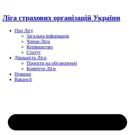
Перейти
до
вмісту
Ліга страхових організацій України
Про Лігу
Загальна інформація
Члени Ліги
Керівництво
Статут
Діяльність Ліги
Проєкти на обговоренні
Комітети Ліги
Новини
Вакансії