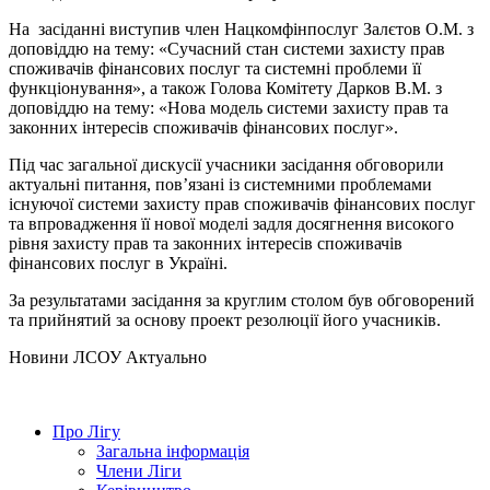
На засіданні виступив член Нацкомфінпослуг Залєтов О.М. з
доповіддю на тему: «Сучасний стан системи захисту прав
споживачів фінансових послуг та системні проблеми її
функціонування», а також Голова Комітету Дарков В.М. з
доповіддю на тему: «Нова модель системи захисту прав та
законних інтересів споживачів фінансових послуг».
Під час загальної дискусії учасники засідання обговорили
актуальні питання, пов’язані із системними проблемами
існуючої системи захисту прав споживачів фінансових послуг
та впровадження її нової моделі задля досягнення високого
рівня захисту прав та законних інтересів споживачів
фінансових послуг в Україні.
За результатами засідання за круглим столом був обговорений
та прийнятий за основу проект резолюції його учасників.
Hовини ЛСОУ
Актуально
Про Лігу
Загальна інформація
Члени Ліги