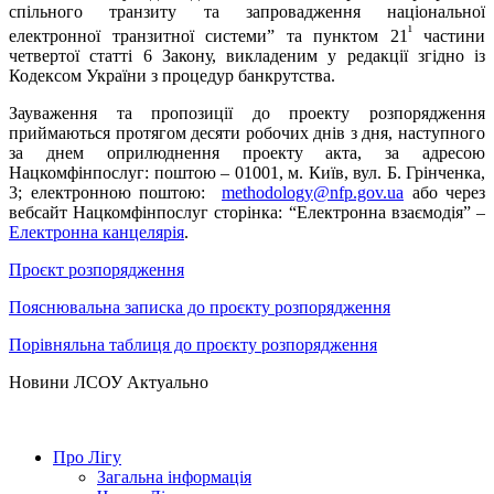
спільного транзиту та запровадження національної
¹
електронної транзитної системи” та пунктом 21
частини
четвертої статті 6 Закону, викладеним у редакції згідно із
Кодексом України з процедур банкрутства.
Зауваження та пропозиції до проекту розпорядження
приймаються протягом десяти робочих днів з дня, наступного
за днем оприлюднення проекту акта, за адресою
Нацкомфінпослуг: поштою – 01001, м. Київ, вул. Б. Грінченка,
3; електронною поштою:
methodology
@nfp.gov.ua
або через
вебсайт Нацкомфінпослуг сторінка: “Електронна взаємодія” –
Електронна канцелярія
.
Проєкт розпорядження
Пояснювальна записка до проєкту розпорядження
Порівняльна таблиця до проєкту розпорядження
Hовини ЛСОУ
Актуально
Про Лігу
Загальна інформація