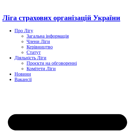
Перейти
до
вмісту
Ліга страхових організацій України
Про Лігу
Загальна інформація
Члени Ліги
Керівництво
Статут
Діяльність Ліги
Проєкти на обговоренні
Комітети Ліги
Новини
Вакансії