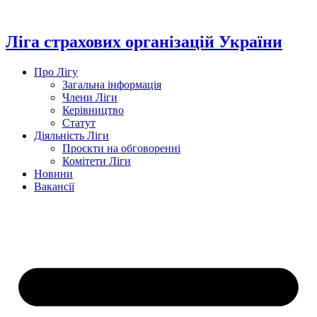
Перейти
до
вмісту
Ліга страхових організацій України
Про Лігу
Загальна інформація
Члени Ліги
Керівництво
Статут
Діяльність Ліги
Проєкти на обговоренні
Комітети Ліги
Новини
Вакансії