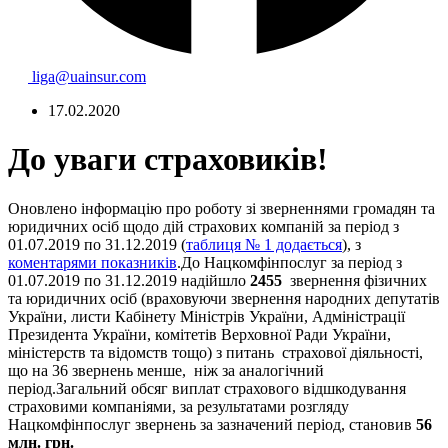
liga@uainsur.com
17.02.2020
До уваги страховиків!
Оновлено інформацію про роботу зі зверненнями громадян та
юридичних осіб щодо дій страхових компаній за період з
01.07.2019 по 31.12.2019 (
таблиця № 1 додається
), з
коментарями показників
.До Нацкомфінпослуг за період з
01.07.2019 по 31.12.2019 надійшло
2455
звернення фізичних
та юридичних осіб (враховуючи звернення народних депутатів
України, листи Кабінету Міністрів України, Адміністрації
Президента України, комітетів Верховної Ради України,
міністерств та відомств тощо) з питань страхової діяльності,
що на 36 звернень менше, ніж за аналогічний
період.Загальний обсяг виплат страхового відшкодування
страховими компаніями, за результатами розгляду
Нацкомфінпослуг звернень за зазначений період, становив
56
млн. грн.