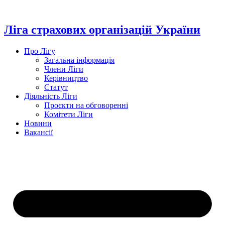
Перейти
до
вмісту
Ліга страхових організацій України
Про Лігу
Загальна інформація
Члени Ліги
Керівництво
Статут
Діяльність Ліги
Проєкти на обговоренні
Комітети Ліги
Новини
Вакансії