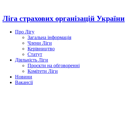
Перейти
до
вмісту
Ліга страхових організацій України
Про Лігу
Загальна інформація
Члени Ліги
Керівництво
Статут
Діяльність Ліги
Проєкти на обговоренні
Комітети Ліги
Новини
Вакансії