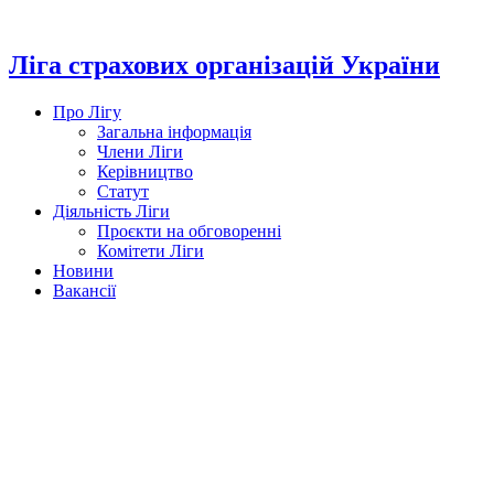
Перейти
до
вмісту
Ліга страхових організацій України
Про Лігу
Загальна інформація
Члени Ліги
Керівництво
Статут
Діяльність Ліги
Проєкти на обговоренні
Комітети Ліги
Новини
Вакансії