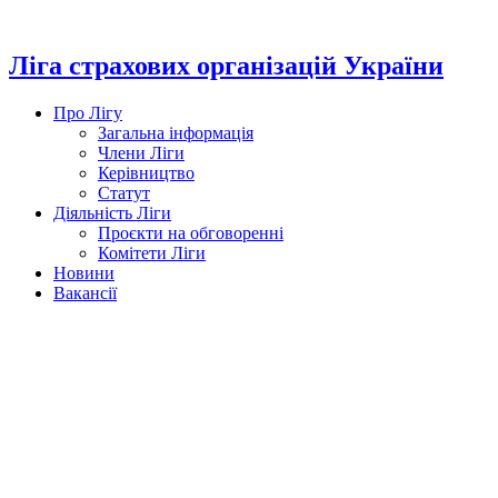
Перейти
до
вмісту
Ліга страхових організацій України
Про Лігу
Загальна інформація
Члени Ліги
Керівництво
Статут
Діяльність Ліги
Проєкти на обговоренні
Комітети Ліги
Новини
Вакансії