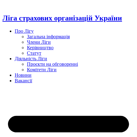
Перейти
до
вмісту
Ліга страхових організацій України
Про Лігу
Загальна інформація
Члени Ліги
Керівництво
Статут
Діяльність Ліги
Проєкти на обговоренні
Комітети Ліги
Новини
Вакансії