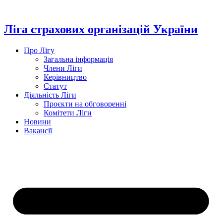
Перейти
до
вмісту
Ліга страхових організацій України
Про Лігу
Загальна інформація
Члени Ліги
Керівництво
Статут
Діяльність Ліги
Проєкти на обговоренні
Комітети Ліги
Новини
Вакансії