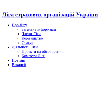
Перейти
до
вмісту
Ліга страхових організацій України
Про Лігу
Загальна інформація
Члени Ліги
Керівництво
Статут
Діяльність Ліги
Проєкти на обговоренні
Комітети Ліги
Новини
Вакансії