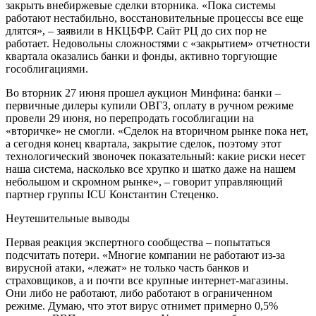
закрыть внебиржевые сделки вторника. «Пока системы
работают нестабильно, восстановительные процессы все еще
длятся», – заявили в НКЦБФР. Сайт РЦ до сих пор не
работает. Недовольны сложностями с «закрытием» отчетности
квартала оказались банки и фонды, активно торгующие
гособлигациями.
Во вторник 27 июня прошел аукцион Минфина: банки –
первичные дилеры купили ОВГЗ, оплату в ручном режиме
провели 29 июня, но перепродать гособлигации на
«вторичке» не смогли. «Сделок на вторичном рынке пока нет,
а сегодня конец квартала, закрытие сделок, поэтому этот
технологический звоночек показательный: какие риски несет
наша система, насколько все хрупко и шатко даже на нашем
небольшом и скромном рынке», – говорит управляющий
партнер группы ICU Константин Стеценко.
Неутешительные выводы
Первая реакция экспертного сообщества – попытаться
подсчитать потери. «Многие компании не работают из-за
вирусной атаки, «лежат» не только часть банков и
страховщиков, а и почти все крупные интернет-магазины.
Они либо не работают, либо работают в ограниченном
режиме. Думаю, что этот вирус отнимет примерно 0,5%