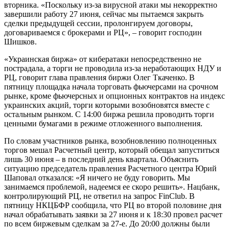
вторника. «Поскольку из-за вирусной атаки мы некорректно
завершили работу 27 июня, сейчас мы пытаемся закрыть
сделки предыдущей сессии, пролонгируем договоры,
договариваемся с брокерами и РЦ», – говорит господин
Шишков.
«Украинская биржа» от кибератаки непосредственно не
пострадала, а торги не проводила из-за неработающих НДУ и
РЦ, говорит глава правления биржи Олег Ткаченко. В
пятницу площадка начала торговать фьючерсами на срочном
рынке, кроме фьючерсных и опционных контрактов на индекс
украинских акций, торги которыми возобновятся вместе с
остальным рынком. С 14:00 биржа решила проводить торги
ценными бумагами в режиме отложенного выполнения.
По словам участников рынка, возобновлению полноценных
торгов мешал Расчетный центр, который обещал запуститься
лишь 30 июня – в последний день квартала. Объяснить
ситуацию председатель правления Расчетного центра Юрий
Шаповал отказался: «Я ничего не буду говорить. Мы
занимаемся проблемой, надеемся ее скоро решить». Нацбанк,
контролирующий РЦ, не ответил на запрос FinClub. В
пятницу НКЦБФР сообщила, что РЦ во второй половине дня
начал обрабатывать заявки за 27 июня и к 18:30 провел расчет
по всем биржевым сделкам за 27-е. До 20:00 должны были