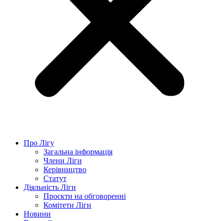
Про Лігу
Загальна інформація
Члени Ліги
Керівництво
Статут
Діяльність Ліги
Проєкти на обговоренні
Комітети Ліги
Новини