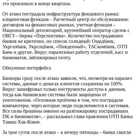
это произошло в конце квартала.
От атаки пострадала инфраструктура фондового рынка:
клиринговая функция – Расчетный центр по обслуживанию
договоров на финансовых рынках, учетная функция –
Национальный депозитарий, крупнейший оператор сделок с
ОВГЗ – биржа «Перспектива». Количество пострадавших
банков не критично, но список солидный: Ощадбанк,
Укргазбанк, Укрсоцбанк, «Пивденный», ТАСкомбанк, ОТП
Банк и другие. Вирус парализовал работу отделений, касс и
банкоматов, заблокировал почту.
Обнуление интерфейса
Банкиры сразу после атаки заявили, что, несмотря на паралич
системы, данные о деньгах клиентов сохранены на 100%.
Вирус зашифровал только инструменты доступа к данным,
тогда как банковские системы были защищены от
уничтожения. «Основная проблема в том, что пострадали
компьютеры, через которые люди подключаются к системам.
Все силы брошены именно на разблокировку пострадавших
ПК и банкоматов», – рассказывал глава правления ОТП Банка
Тамаш Хак-Ковач.
За трое суток после атаки – к вечеру пятницы – банки смогли