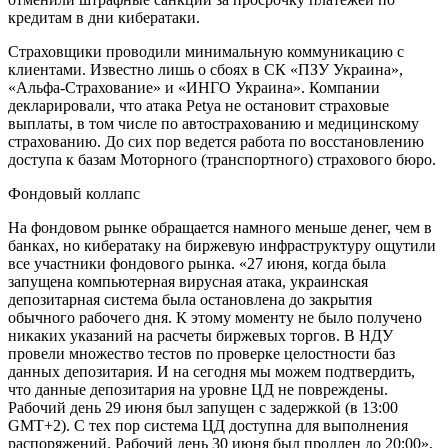
кредитам в дни кибератаки.
Страховщики проводили минимальную коммуникацию с
клиентами. Известно лишь о сбоях в СК «ПЗУ Украина»,
«Альфа-Страхование» и «ИНГО Украина». Компании
декларировали, что атака Petya не остановит страховые
выплаты, в том числе по автострахованию и медицинскому
страхованию. До сих пор ведется работа по восстановлению
доступа к базам Моторного (транспортного) страхового бюро.
Фондовый коллапс
На фондовом рынке обращается намного меньше денег, чем в
банках, но кибератаку на биржевую инфраструктуру ощутили
все участники фондового рынка. «27 июня, когда была
запущена компьютерная вирусная атака, украинская
депозитарная система была остановлена до закрытия
обычного рабочего дня. К этому моменту не было получено
никаких указаний на расчеты биржевых торгов. В НДУ
провели множество тестов по проверке целостности баз
данных депозитария. И на сегодня мы можем подтвердить,
что данные депозитария на уровне ЦД не повреждены.
Рабочий день 29 июня был запущен с задержкой (в 13:00
GMT+2). С тех пор система ЦД доступна для выполнения
распоряжений. Рабочий день 30 июня был продлен до 20:00»,