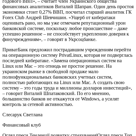
годового ВВП», – считает член Украинского общества
финансовых аналитиков Виталий Шапран. Один день простоя
экономики стоит 0,27% ВВП, посчитал старший аналитик ГК
Forex Club Андрей Шевчишин. «Ущерб от кибератаки
оценивать рано, но мы уже отмечаем репутационный урон
банковской системе, поскольку любое происшествие – даже
успешно решенное – не способствует укреплению доверия к
финучреждениям», – говорят в Укрсоцбанке.
ПриватБанк предложил пострадавшим учреждениям перейти
на операционную систему PrivatLinux, которая не подверглась
последней кибератаке. «Замена операционных систем на
Linux или Mac – это отнюдь не простое решение. На
украинском рынке в свободной продаже мало
полнофункциональных банковских учетных систем,
полностью работающих на Linux или Mac. А создать свою
систему – это годы труда и миллионы долларов инвестиций»,
– говорит Виталий Шпатаковский. По его мнению,
большинство банков не откажутся от Windows, а усилят
контроль за сетевой активностью.
Слесарук Светлана
Финансовый клуб
Огляд преси
Тенденції розвитку страхування|Огляд преси
Топ