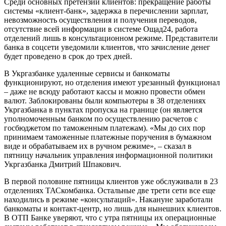
Среди основных претензий клиентов: прекращение работы
системы «клиент-банк», задержка в перечислении зарплат,
невозможность осуществления и получения переводов,
отсутствие всей информации в системе Ощад24, работа
отделений лишь в консультационном режиме. Представители
банка в соцсети уведомили клиентов, что зачисление денег
будет проведено в срок до трех дней.
В Укргазбанке удаленные сервисы и банкоматы
функционируют, но отделения имеют урезанный функционал
– даже не всюду работают кассы и можно провести обмен
валют. Заблокированы были компьютеры в 38 отделениях
Укргазбанка в пунктах пропуска на границе (он является
уполномоченным банком по осуществлению расчетов с
госбюджетом по таможенным платежам). «Мы до сих пор
принимаем таможенные платежные поручения в бумажном
виде и обрабатываем их в ручном режиме», – сказал в
пятницу начальник управления информационной политики
Укргазбанка Дмитрий Шпакович.
В первой половине пятницы клиентов уже обслуживали в 23
отделениях ТАСкомбанка. Остальные две трети сети все еще
находились в режиме «консультаций». Накануне заработали
банкоматы и контакт-центр, но лишь для нынешних клиентов.
В ОТП Банке уверяют, что с утра пятницы их операционные