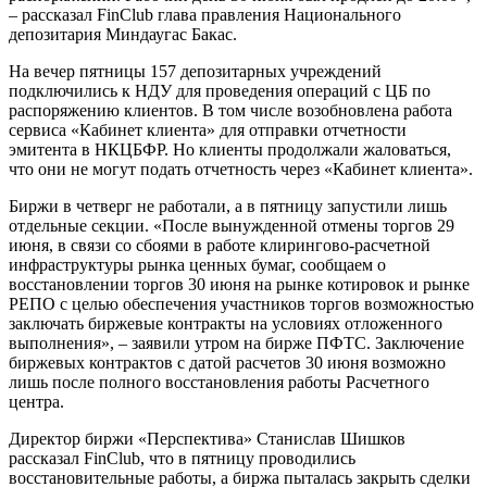
– рассказал FinClub глава правления Национального
депозитария Миндаугас Бакас.
На вечер пятницы 157 депозитарных учреждений
подключились к НДУ для проведения операций с ЦБ по
распоряжению клиентов. В том числе возобновлена работа
сервиса «Кабинет клиента» для отправки отчетности
эмитента в НКЦБФР. Но клиенты продолжали жаловаться,
что они не могут подать отчетность через «Кабинет клиента».
Биржи в четверг не работали, а в пятницу запустили лишь
отдельные секции. «После вынужденной отмены торгов 29
июня, в связи со сбоями в работе клирингово-расчетной
инфраструктуры рынка ценных бумаг, сообщаем о
восстановлении торгов 30 июня на рынке котировок и рынке
РЕПО с целью обеспечения участников торгов возможностью
заключать биржевые контракты на условиях отложенного
выполнения», – заявили утром на бирже ПФТС. Заключение
биржевых контрактов с датой расчетов 30 июня возможно
лишь после полного восстановления работы Расчетного
центра.
Директор биржи «Перспектива» Станислав Шишков
рассказал FinClub, что в пятницу проводились
восстановительные работы, а биржа пыталась закрыть сделки