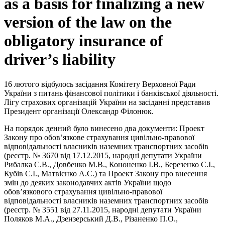
as a basis for finalizing a new
version of the law on the
obligatory insurance of
driver’s liability
16 лютого відбулось засідання Комітету Верховної Ради
України з питань фінансової політики і банківської діяльності.
Лігу страхових організацій України на засіданні представив
Президент організації Олександр Філонюк.
На порядок денний було винесено два документи: Проект
Закону про обов’язкове страхування цивільно-правової
відповідальності власників наземних транспортних засобів
(реєстр. № 3670 від 17.12.2015, народні депутати України
Рибалка С.В., Довбенко М.В., Кононенко І.В., Березенко С.І.,
Кубів С.І., Матвієнко А.С.) та Проект Закону про внесення
змін до деяких законодавчих актів України щодо
обов’язкового страхування цивільно-правової
відповідальності власників наземних транспортних засобів
(реєстр. № 3551 від 27.11.2015, народні депутати України
Поляков М.А., Дзензерський Д.В., Різаненко П.О.,