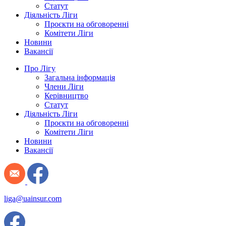
Статут
Діяльність Ліги
Проєкти на обговоренні
Комітети Ліги
Новини
Вакансії
Про Лігу
Загальна інформація
Члени Ліги
Керівництво
Статут
Діяльність Ліги
Проєкти на обговоренні
Комітети Ліги
Новини
Вакансії
liga@uainsur.com