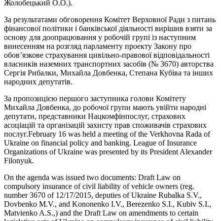
Жолобецький О.О.).
За результатами обговорення Комітет Верховної Ради з питань
фінансової політики і банківської діяльності вирішив взяти за
основу для доопрацювання у робочій групі із наступним
винесенням на розгляд парламенту проекту Закону про
обов’язкове страхування цивільно-правової відповідальності
власників наземних транспортних засобів (№ 3670) авторства
Сергія Рибалки, Михайла Довбенка, Степана Кубіва та інших
народних депутатів.
За пропозицією першого заступника голови Комітету
Михайла Довбенка, до робочої групи мають увійти народні
депутати, представники Нацкомфінпослуг, страхових
асоціацій та організацій захисту прав споживачів страхових
послуг.
February 16 was held a meeting of the Verkhovna Rada of
Ukraine on financial policy and banking. League of Insurance
Organizations of Ukraine was presented by its President Alexander
Filonyuk.
On the agenda was issued two documents: Draft Law on
compulsory insurance of civil liability of vehicle owners (reg.
number 3670 of 12/17/2015, deputies of Ukraine Rubalka S.V.,
Dovbenko M.V., and Kononenko I.V., Berezenko S.I., Kubiv S.I.,
Matvienko A.S.,) and the Draft Law on amendments to certain