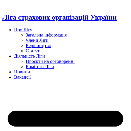
Перейти
до
вмісту
Ліга страхових організацій України
Про Лігу
Загальна інформація
Члени Ліги
Керівництво
Статут
Діяльність Ліги
Проєкти на обговоренні
Комітети Ліги
Новини
Вакансії