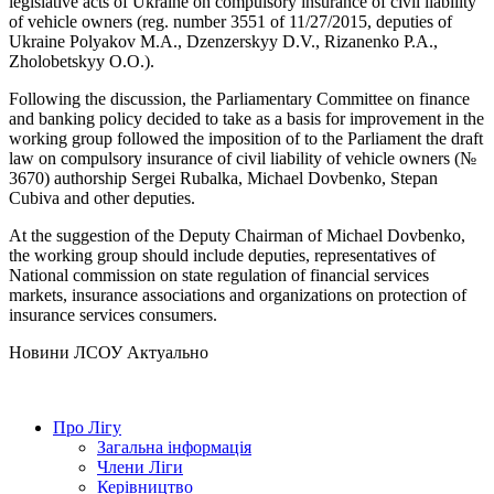
legislative acts of Ukraine on compulsory insurance of civil liability
of vehicle owners (reg. number 3551 of 11/27/2015, deputies of
Ukraine Polyakov M.A., Dzenzerskyy D.V., Rizanenko P.A.,
Zholobetskyy O.O.).
Following the discussion, the Parliamentary Committee on finance
and banking policy decided to take as a basis for improvement in the
working group followed the imposition of to the Parliament the draft
law on compulsory insurance of civil liability of vehicle owners (№
3670) authorship Sergei Rubalka, Michael Dovbenko, Stepan
Cubiva and other deputies.
At the suggestion of the Deputy Chairman of Michael Dovbenko,
the working group should include deputies, representatives of
National commission on state regulation of financial services
markets, insurance associations and organizations on protection of
insurance services consumers.
Hовини ЛСОУ
Актуально
Про Лігу
Загальна інформація
Члени Ліги
Керівництво