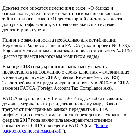
Документом вносятся изменения в закон «О банках и
банковской деятельности» в части раскрытия банковской
тайны, а также в закон «О депозитарной системе» в части
доступа к информации, которая содержится в системе
депозитарного учета.
Принятие законопроекта необходимо для ратификации
Верховной Радой соглашения FATCA (законопроект № 0189).
Еще одним связанным с ним законопроектом является № 8190
(рассматривается налоговым комитетом Рады).
В конце 2018 года украинские банки могут начать
предоставлять информацию о своих клиентах – американцах
в налоговую службу США (Internal Revenue Service; IRS).
Такое требование предусмотрено принятым в 2010-м в США
законом FATCA (Foreign Account Tax Compliance Act).
FATCA вступил в силу 1 июля 2014 года, чтобы выявлять
доходы американских резидентов по всему миру. Закон
требует от иностранных банков передавать в США
информацию о счетах американских резидентов. Украина в
феврале 2017 года заключила межправительственное
соглашение с США о введении FATCA (см. “
Банки
раскроются перед Америкой
“).