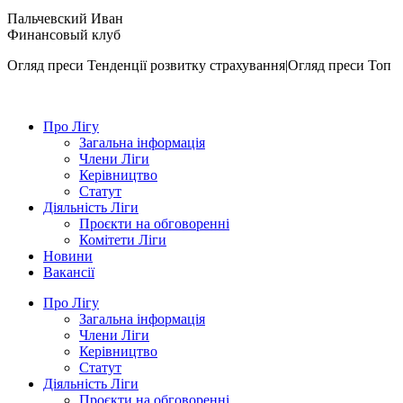
Пальчевский Иван
Финансовый клуб
Огляд преси
Тенденції розвитку страхування|Огляд преси
Топ
Про Лігу
Загальна інформація
Члени Ліги
Керівництво
Статут
Діяльність Ліги
Проєкти на обговоренні
Комітети Ліги
Новини
Вакансії
Про Лігу
Загальна інформація
Члени Ліги
Керівництво
Статут
Діяльність Ліги
Проєкти на обговоренні