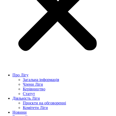
Про Лігу
Загальна інформація
Члени Ліги
Керівництво
Статут
Діяльність Ліги
Проєкти на обговоренні
Комітети Ліги
Новини