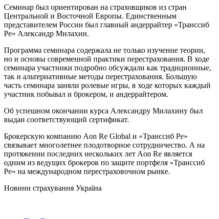
Семинар был ориентирован на страховщиков из стран
Центральной и Восточной Европы. Единственным
представителем России был главный андеррайтер «Транссиб
Ре» Александр Милахин.
Программа семинара содержала не только изучение теории,
но и основы современной практики перестрахования. В ходе
семинара участники подробно обсуждали как традиционные,
так и альтернативные методы перестрахования. Большую
часть семинара заняли ролевые игры, в ходе которых каждый
участник побывал и брокером, и андеррайтером.
Об успешном окончании курса Александру Милахину был
выдан соответствующий сертификат.
Брокерскую компанию Aon Re Global и «Транссиб Ре»
связывает многолетнее плодотворное сотрудничество. А на
протяжении последних нескольких лет Aon Re является
одним из ведущих брокеров по защите портфеля «Транссиб
Ре» на международном перестраховочном рынке.
Новини страхування
Україна