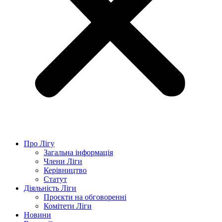
Про Лігу
Загальна інформація
Члени Ліги
Керівництво
Статут
Діяльність Ліги
Проєкти на обговоренні
Комітети Ліги
Новини