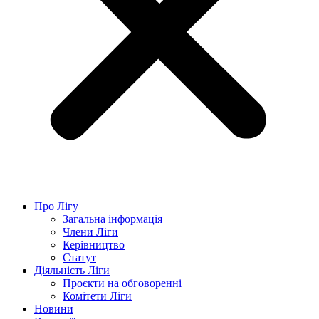
Про Лігу
Загальна інформація
Члени Ліги
Керівництво
Статут
Діяльність Ліги
Проєкти на обговоренні
Комітети Ліги
Новини