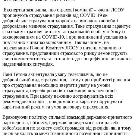
Експертка зазначила, що страхові компанії – члени ЛСОУ
пропонують страхування ризиків від COVID-19 як
добровільне страхування здоров’я на випадок хвороби і
добровільне медичне страхування. Таке страхування гарантує
фіксовану страхову виплату застрахованій особі у зв’язку із
захворюванням на COVID-19, і при виникненні ускладнень
пов’язаних з цим захворюванням. Таким чином, на
переконання Голови Комітету ЛСОУ з питань медичного
страхування, представники страхового ринку демонструють
свою компетентність та готовність до специфічних викликів в
надзвичайних ситуаціях.
Пані Тетяна акцентувала увагу телеглядачів, що це
добровільний вид страхування, і тому при прийнятті рішення
про страхування необхідно звертати увагу на умови
страхування, перелік ризиків та можливі виключення із
страхування. При цьому важливо дотримуватись всіх
рекомендованих дій – повідомляти лікаря, не порушувати
карантинний режим та умов договору страхування.
Враховуючи політику спільної взаємодії державно-приватного
партнерства, і бізнесу, і державі доведеться взяти на себе
зобов’язання по захисту своїх громадян від ризиків, які в тому
числі виходять за межі традиційного розуміння і сприйняття.