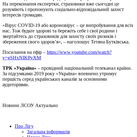
На переконання експертки, страховики вже сьогодні це
розуміють і пропонують соціально-відповідальний захист
інтересів громадян.
«Вірус COVID-19 або короновірус – це випробування для всіх
нас. Тож будьте здорові та бережіть себе і свої родини і
звертайтесь до страховиків для захисту своїх ризиків і
збереження свого здоров’я», – наголошує Тетяна Бутківська.
Посилання на ефір –
https://www.youtube.com/watch?
v=gSHxNIKPvXM
ТРК «Україна»
– провідний національний телеканал країни.
За підсумками 2019 року «Україна» впевнено утримує
першість серед українських каналів за основними
аудиторіями.
Hовини ЛСОУ
Актуально
Про Лігу
Загальна інформація