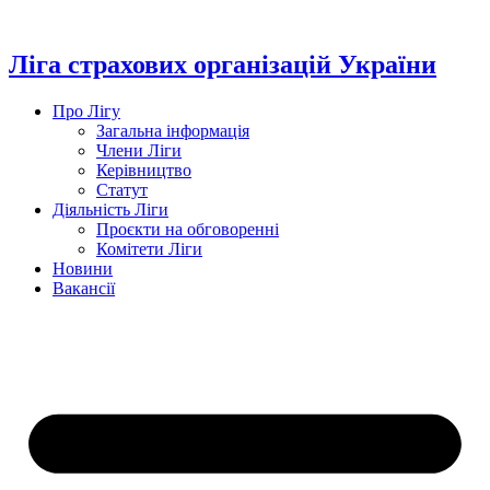
Перейти
до
вмісту
Ліга страхових організацій України
Про Лігу
Загальна інформація
Члени Ліги
Керівництво
Статут
Діяльність Ліги
Проєкти на обговоренні
Комітети Ліги
Новини
Вакансії