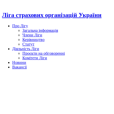
Перейти
до
вмісту
Ліга страхових організацій України
Про Лігу
Загальна інформація
Члени Ліги
Керівництво
Статут
Діяльність Ліги
Проєкти на обговоренні
Комітети Ліги
Новини
Вакансії