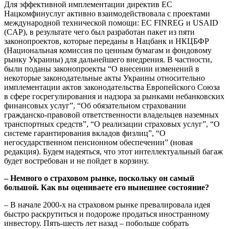
Для эффективной имплементации директив ЕС
Нацкомфинуслуг активно взаимодействовала с проектами
международной технической помощи: ЕС FINREG и USAID
(CAP), в результате чего был разработан пакет из пяти
законопроектов, которые переданы в Нацбанк и НКЦБФР
(Национальная комиссия по ценным бумагам и фондовому
рынку Украины) для дальнейшего внедрения. В частности,
были поданы законопроекты “О внесении изменений в
некоторые законодательные акты Украины относительно
имплементации актов законодательства Европейского Союза
в сфере госрегулирования и надзора за рынками небанковских
финансовых услуг”, “Об обязательном страховании
гражданско-правовой ответственности владельцев наземных
транспортных средств”, “О реализации страховых услуг”, “О
системе гарантирования вкладов физлиц”, “О
негосударственном пенсионном обеспечении” (новая
редакция). Будем надеяться, что этот интеллектуальный багаж
будет востребован и не пойдет в корзину.
– Немного о страховом рынке, поскольку он самый
большой. Как вы оцениваете его нынешнее состояние?
– В начале 2000-х на страховом рынке превалировала идея
быстро раскрутиться и подороже продаться иностранному
инвестору. Пять-шесть лет назад – побольше собрать