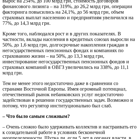
вырос на 254%, до 100 млрд грн, стоимость договоров
финансового лизинга – на 319%, до 26,2 млрд грн, операции
факторинга повысились на 24,1%, до 56 млрд грн, объем
страховых выплат населению и предприятиям увеличился на
77%, до 14,3 млрд грн.
Кроме того, наблюдался рост и в других показателях. В
частности, вклады населения в кредитных союзах выросли на
50%, до 1,6 млрд грн, долгосрочные накопления граждан в
негосударственных пенсионных фондах и компаниях по
страхованию жизни – на 50%, до 13,3 млрд грн,
инвестирование негосударственных пенсионных фондов и
страховых компаний в ОВГЗ увеличились на 338%, до 11,1
млрд грн.
Тем не менее этого недостаточно даже в сравнении со
странами Восточной Европы. Имея огромный потенциал,
отечественный рынок небанковских услуг недостаточно
задействован в решении государственных задач. Возможно и
потому, что регулятор институционально был слаб.
– Что было самым сложным?
– Очень сложно было удерживать коллектив и настраивать его
к созидательной работе в условиях бесконечной
неопределенности. Шутка ли, если 5 лет в органах власти, в