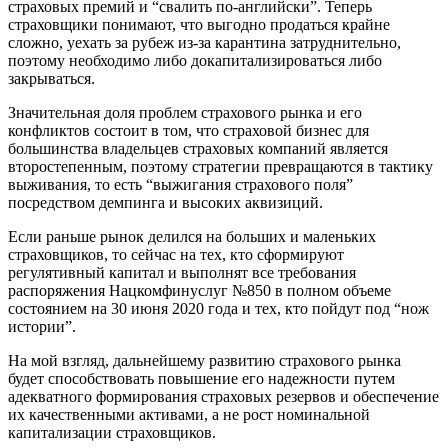
страховых премий и “свалить по-английски”. Теперь
страховщики понимают, что выгодно продаться крайне
сложно, уехать за рубеж из-за карантина затруднительно,
поэтому необходимо либо докапитализироваться либо
закрываться.
Значительная доля проблем страхового рынка и его
конфликтов состоит в том, что страховой бизнес для
большинства владельцев страховых компаний является
второстепенным, поэтому стратегии превращаются в тактику
выживания, то есть “выжигания страхового поля”
посредством демпинга и высоких аквизиций.
Если раньше рынок делился на больших и маленьких
страховщиков, то сейчас на тех, кто сформируют
регулятивный капитал и выполнят все требования
распоряжения Нацкомфинуслуг №850 в полном объеме
состоянием на 30 июня 2020 года и тех, кто пойдут под “нож
истории”.
На мой взгляд, дальнейшему развитию страхового рынка
будет способствовать повышение его надежности путем
адекватного формирования страховых резервов и обеспечение
их качественными активами, а не рост номинальной
капитализации страховщиков.