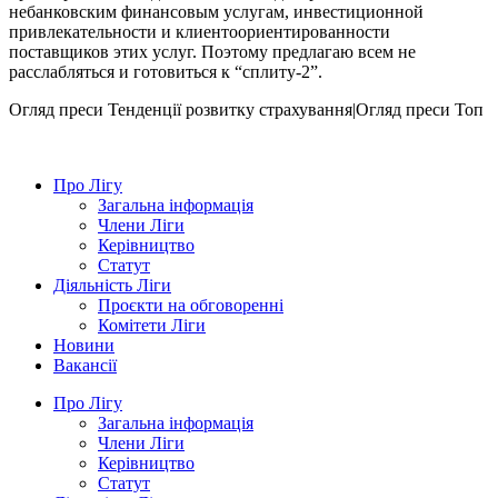
небанковским финансовым услугам, инвестиционной
привлекательности и клиентоориентированности
поставщиков этих услуг. Поэтому предлагаю всем не
расслабляться и готовиться к “сплиту-2”.
Огляд преси
Тенденції розвитку страхування|Огляд преси
Топ
Про Лігу
Загальна інформація
Члени Ліги
Керівництво
Статут
Діяльність Ліги
Проєкти на обговоренні
Комітети Ліги
Новини
Вакансії
Про Лігу
Загальна інформація
Члени Ліги
Керівництво
Статут