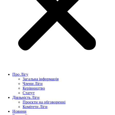
Про Лігу
Загальна інформація
Члени Ліги
Керівництво
Статут
Діяльність Ліги
Проєкти на обговоренні
Комітети Ліги
Новини