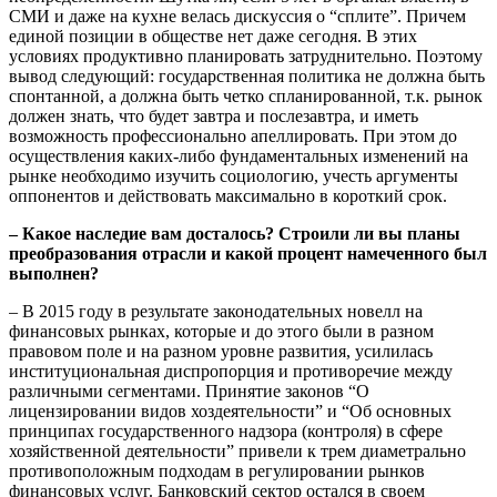
СМИ и даже на кухне велась дискуссия о “сплите”. Причем
единой позиции в обществе нет даже сегодня. В этих
условиях продуктивно планировать затруднительно. Поэтому
вывод следующий: государственная политика не должна быть
спонтанной, а должна быть четко спланированной, т.к. рынок
должен знать, что будет завтра и послезавтра, и иметь
возможность профессионально апеллировать. При этом до
осуществления каких-либо фундаментальных изменений на
рынке необходимо изучить социологию, учесть аргументы
оппонентов и действовать максимально в короткий срок.
– Какое наследие вам досталось? Строили ли вы планы
преобразования отрасли и какой процент намеченного был
выполнен?
– В 2015 году в результате законодательных новелл на
финансовых рынках, которые и до этого были в разном
правовом поле и на разном уровне развития, усилилась
институциональная диспропорция и противоречие между
различными сегментами. Принятие законов “О
лицензировании видов хоздеятельности” и “Об основных
принципах государственного надзора (контроля) в сфере
хозяйственной деятельности” привели к трем диаметрально
противоположным подходам в регулировании рынков
финансовых услуг. Банковский сектор остался в своем