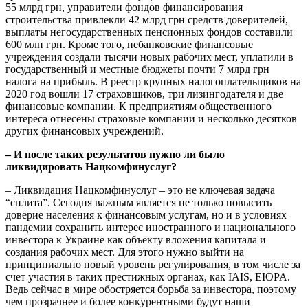
55 млрд грн, управители фондов финансирования
строительства привлекли 42 млрд грн средств доверителей,
выплаты негосударственных пенсионных фондов составили
600 млн грн. Кроме того, небанковские финансовые
учреждения создали тысячи новых рабочих мест, уплатили в
государственный и местные бюджеты почти 7 млрд грн
налога на прибыль. В реестр крупных налогоплательщиков на
2020 год вошли 17 страховщиков, три лизингодателя и две
финансовые компании. К предприятиям общественного
интереса отнесены страховые компании и несколько десятков
других финансовых учреждений.
– И после таких результатов нужно ли было
ликвидировать Нацкомфинуслуг?
– Ликвидация Нацкомфинуслуг – это не ключевая задача
“сплита”. Сегодня важным является не только повысить
доверие населения к финансовым услугам, но и в условиях
пандемии сохранить интерес иностранного и национального
инвестора к Украине как объекту вложения капитала и
создания рабочих мест. Для этого нужно выйти на
принципиально новый уровень регулирования, в том числе за
счет участия в таких престижных органах, как IAIS, EIOPA.
Ведь сейчас в мире обостряется борьба за инвестора, поэтому
чем прозрачнее и более конкурентными будут наши