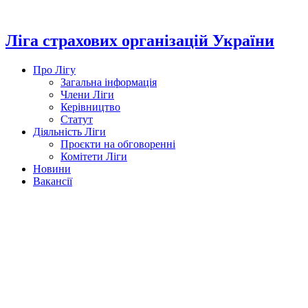
Перейти
до
вмісту
Ліга страхових організацій України
Про Лігу
Загальна інформація
Члени Ліги
Керівництво
Статут
Діяльність Ліги
Проєкти на обговоренні
Комітети Ліги
Новини
Вакансії