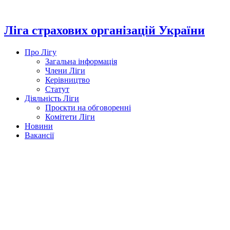
Перейти
до
вмісту
Ліга страхових організацій України
Про Лігу
Загальна інформація
Члени Ліги
Керівництво
Статут
Діяльність Ліги
Проєкти на обговоренні
Комітети Ліги
Новини
Вакансії